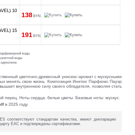
AVEL) 10
138
BYN
AVEL) 15
191
BYN
и парфюмерной воды
туалетной воды
 одеколона
ственный цветочно-древесный унисекс-аромат с мускусными
ных менять свою жизнь. Композиция Инитио Парфюмс Пауэр
вышает внутреннюю силу своего обладателя, позволяя стать
й перец. Ноты сердца: белые цветы. Базовые ноты: мускус.
lf
в 2025 году.
S соответствуют стандартам качества, имеют декларацию
дарту ЕАС и подтверждены сертификатами.