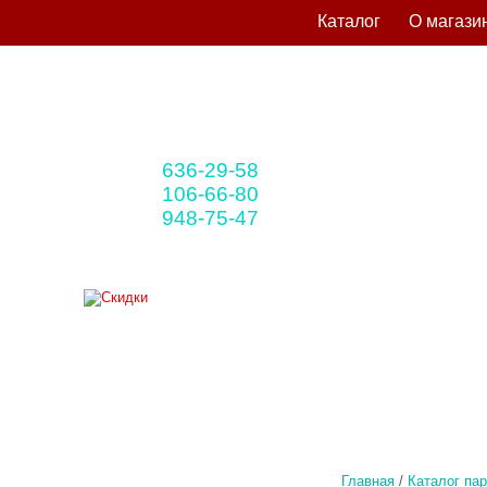
Каталог
О магази
636-29-58
+375 33
(мтс)
106-66-80
+375 29
(A1)
948-75-47
+375 25
(life)
Главная
/
Каталог па