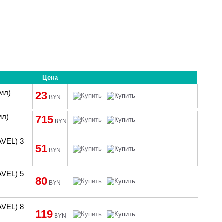
Цена
 мл)
23
BYN
мл)
715
BYN
AVEL) 3
51
BYN
AVEL) 5
80
BYN
AVEL) 8
119
BYN