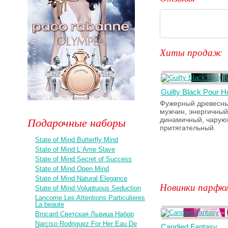
Хиты продаж
Guilty Black Pour
Фужерный древесны
мужчин, энергичный
Подарочные наборы
динамичный, чарую
притягательный.
State of Mind Butterfly Mind
State of Mind L`Ame Slave
State of Mind Secret of Success
State of Mind Open Mind
State of Mind Natural Elegance
Новинки парфю
State of Mind Voluptuous Seduction
Lancome Les Attentions Particulieres
La beaute
Brocard Светская Львица Набор
Narciso Rodriguez For Her Eau De
Candied Fantasy