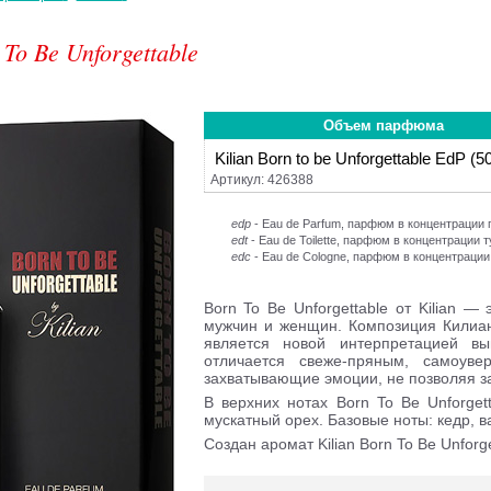
 To Be Unforgettable
Объем парфюма
Kilian Born to be Unforgettable EdP (5
Артикул: 426388
edp
- Eau de Parfum, парфюм в концентраци
edt
- Eau de Toilette, парфюм в концентрации 
edc
- Eau de Cologne, парфюм в концентрации
Born To Be Unforgettable от Kilian 
мужчин и женщин. Композиция Килиан
является новой интерпретацией в
отличается свеже-пряным, самоув
захватывающие эмоции, не позволяя за
В верхних нотах Born To Be Unforgett
мускатный орех. Базовые ноты: кедр, в
Создан аромат Kilian Born To Be Unforg