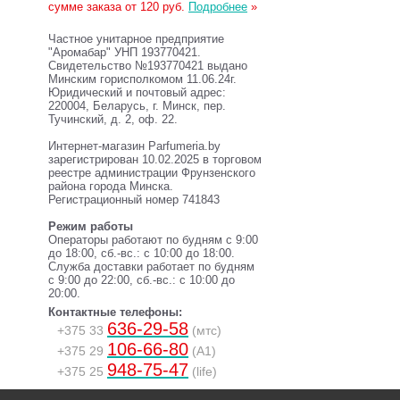
сумме заказа от 120 руб.
Подробнее
»
Частное унитарное предприятие
"Аромабар" УНП 193770421.
Свидетельство №193770421 выдано
Минским горисполкомом 11.06.24г.
Юридический и почтовый адрес:
220004, Беларусь, г. Минск, пер.
Тучинский, д. 2, оф. 22.
Интернет-магазин Parfumeria.by
зарегистрирован 10.02.2025 в торговом
реестре администрации Фрунзенского
района города Минска.
Регистрационный номер 741843
Режим работы
Операторы работают по будням с 9:00
до 18:00, сб.-вс.: с 10:00 до 18:00.
Служба доставки работает по будням
с 9:00 до 22:00, сб.-вс.: с 10:00 до
20:00.
Контактные телефоны:
636-29-58
+375 33
(мтс)
106-66-80
+375 29
(A1)
948-75-47
+375 25
(life)