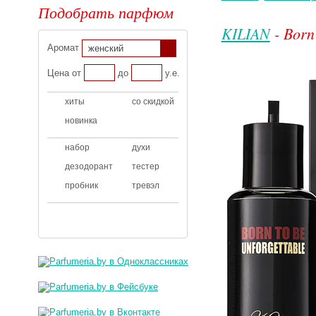
Подобрать парфюм
KILIAN
- Born
Аромат
женский
Цена от
до
у.е.
хиты
со скидкой
новинка
набор
духи
дезодорант
тестер
пробник
тревэл