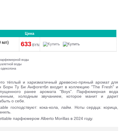
Цена
0 мл)
633
BYN
и парфюмерной воды
туалетной воды
 одеколона
— это тёплый и харизматичный древесно-пряный аромат для
 Борн Ту Би Анфогетбл входит в коллекцию "The Fresh" и
ыпущенного ранее аромата "Boys". Парфюмерная вода
еренным, холодным звучанием, которое манит и дарит
быть о себе.
able господствуют: кока-кола, лайм. Ноты сердца: корица,
аниль.
ettable парфюмером Alberto Morillas в 2024 году.