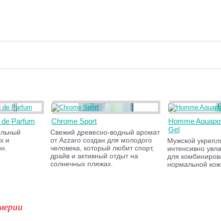
u de Parfum
Chrome Sport
Homme Aquapo
Gel
ельный
Свежий древесно-водный аромат
х и
от Azzaro создан для молодого
Мужской укреп
н.
человека, который любит спорт,
интенсивно увл
драйв и активный отдыт на
для комбиниров
солнечных пляжах.
нормальной кож
мерии