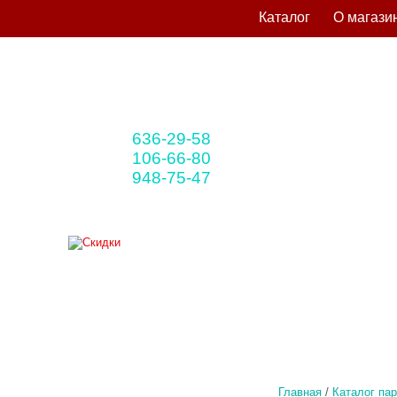
Каталог
О магази
636-29-58
+375 33
(мтс)
106-66-80
+375 29
(A1)
948-75-47
+375 25
(life)
Главная
/
Каталог па