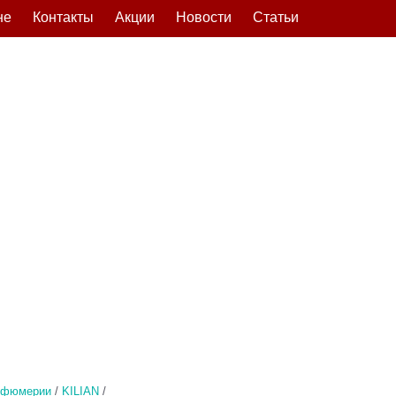
не
Контакты
Акции
Новости
Статьи
рфюмерии
/
KILIAN
/