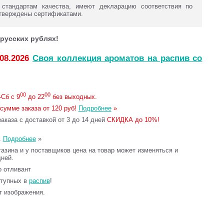
 стандартам качества, имеют декларацию соответствия по
тверждены сертификатами.
русских рублях!
.08.2026
Своя коллекция ароматов на распив со
00
00
Сб с 9
до 22
без выходных.
сумме заказа от 120 руб!
Подробнее
»
каза с доставкой от 3 до 14 дней
СКИДКА до 10%!
.
Подробнее
»
газина и у поставщиков цена на товар может изменяться и
дней.
то отливант
ступных в
распив
!
т изображения.