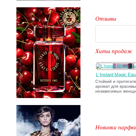
Отзывы
Хиты продаж
L`Instant Magic Ea
Стойкий и притягат
аромат для красивы
независимых женщи
Новинки парфю