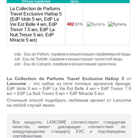
Объем парфюма
Цена
La Collection de Parfums
Travel Exclusive Набор 5
(EdP Idole 5 мл, EdP La
Vie Est Belle 4 мл, EdP
482
BYN
Tresor 7.5 мл, EdP La
Nuit Tresor 5 мл, EdP
Miracle 5 мл)
edp
- Eau de Parfum, парфюм в концентрации парфюмерной воды
edt
- Eau de Toilette, парфюм в концентрации туалетной воды
edc
- Eau de Cologne, парфюм в концентрации одеколона
La Collection de Parfums Travel Exclusive Набор 5
от
Lancome
– это набор из пяти топовых ароматов бренда:
EdP Idole 5 мл + EdP La Vie Est Belle 4 мл + EdP Tresor 7.5
мл + EdP La Nuit Tresor 5 мл + EdP Miracle 5 мл.
Отличный способ подобрать любимым аромат от Lancome
на любой случай жизни.
Все продукты LANCOME соответствуют стандартам
качества, имеют декларацию соответствия по
международному стандарту ЕАС и подтверждены
сертификатами.