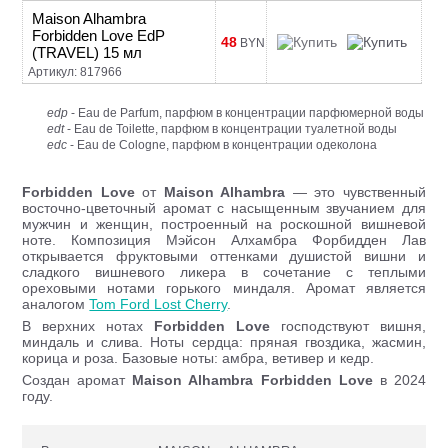
Maison Alhambra
Forbidden Love EdP
48
BYN
(TRAVEL) 15 мл
Артикул: 817966
edp
- Eau de Parfum, парфюм в концентрации парфюмерной воды
edt
- Eau de Toilette, парфюм в концентрации туалетной воды
edc
- Eau de Cologne, парфюм в концентрации одеколона
Forbidden Love
от
Maison Alhambra
— это чувственный
восточно-цветочный аромат с насыщенным звучанием для
мужчин и женщин, построенный на роскошной вишневой
ноте. Композиция Мэйсон Алхамбра Форбидден Лав
открывается фруктовыми оттенками душистой вишни и
сладкого вишневого ликера в сочетание с теплыми
ореховыми нотами горького миндаля. Аромат является
аналогом
Tom Ford Lost Cherry
.
В верхних нотах
Forbidden Love
господствуют вишня,
миндаль и слива. Ноты сердца: пряная гвоздика, жасмин,
корица и роза. Базовые ноты: амбра, ветивер и кедр.
Создан аромат
Maison Alhambra Forbidden Love
в 2024
году.