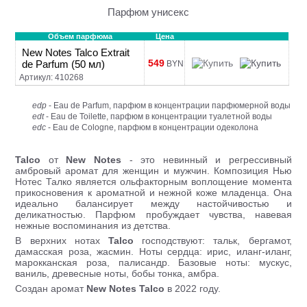
Парфюм унисекс
Объем парфюма
Цена
New Notes Talco Extrait
549
de Parfum (50 мл)
BYN
Артикул: 410268
edp
- Eau de Parfum, парфюм в концентрации парфюмерной воды
edt
- Eau de Toilette, парфюм в концентрации туалетной воды
edc
- Eau de Cologne, парфюм в концентрации одеколона
Talco
от
New Notes
- это невинный и регрессивный
амбровый аромат для женщин и мужчин. Композиция Нью
Нотес Талко является ольфакторным воплощение момента
прикосновения к ароматной и нежной коже младенца. Она
идеально балансирует между настойчивостью и
деликатностью. Парфюм пробуждает чувства, навевая
нежные воспоминания из детства.
В верхних нотах
Talco
господствуют: тальк, бергамот,
дамасская роза, жасмин. Ноты сердца: ирис, иланг-иланг,
марокканская роза, палисандр. Базовые ноты: мускус,
ваниль, древесные ноты, бобы тонка, амбра.
Создан аромат
New Notes
Talco
в 2022 году.