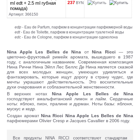
237
ml edt + 2.5 ml губная
BYN
помада)
Артикул: 366150
edp
- Eau de Parfum, парфюм в концентрации парфюмерной воды
edt
- Eau de Toilette, парфюм в концентрации туалетной воды
edc
- Eau de Cologne, парфюм в концентрации одеколона
Nina Apple Les Belles de Nina
от
Nina Ricci
— это
цветочно-фруктовый римейк аромата, вышедшего в 1987
году, с аналогичным названием. Современная композиция
Нина Риччи Нина Эйпл Лес Беллс Де Нина является сказкой
для всех молодых женщин, умеющих удивляться и
фантазировать, которые ищут дорогу в страну чудес, где
мечты украшают действительность. Это восхитительные
духи очарования и соблазнительной женственности.
В верхних нотах
Nina Apple Les Belles de Nina
господствуют амальфитанский лимон и лайм. Сердечные
ноты: яблоко, пион, пралине и дурман. Ноты базы: яблоня,
мускус и кедр.
Создан аромат
Nina Ricci Nina Apple Les Belles de Nina
парфюмерами Olivier Cresp и Jacques Cavallier в 2006 году.
Все продукты NINA RICCI соответствуют стандартам