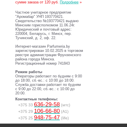
сумме заказа от 120 руб.
Подробнее
»
Частное унитарное предприятие
"Аромабар" УНП 193770421.
Свидетельство №193770421 выдано
Минским горисполкомом 11.06.24г.
Юридический и почтовый адрес:
220004, Беларусь, г. Минск, пер.
Тучинский, д. 2, оф. 22.
Интернет-магазин Parfumeria.by
зарегистрирован 10.02.2025 в торговом
реестре администрации Фрунзенского
района города Минска.
Регистрационный номер 741843
Режим работы
Операторы работают по будням с 9:00
до 18:00, сб.-вс.: с 10:00 до 18:00.
Служба доставки работает по будням
с 9:00 до 22:00, сб.-вс.: с 10:00 до
20:00.
Контактные телефоны:
636-29-58
+375 33
(мтс)
106-66-80
+375 29
(A1)
948-75-47
+375 25
(life)