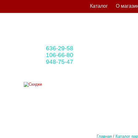
Каталог
О магази
636-29-58
+375 33
(мтс)
106-66-80
+375 29
(A1)
948-75-47
+375 25
(life)
Главная
/
Каталог па