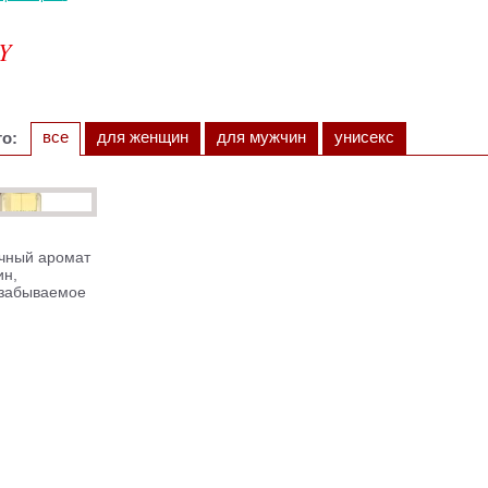
Y
все
для женщин
для мужчин
унисекс
о:
очный аромат
ин,
забываемое