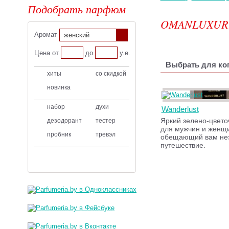
Подобрать парфюм
OMANLUXUR
Аромат
женский
Цена от
до
у.е.
Выбрать для ког
хиты
со скидкой
новинка
набор
духи
Wanderlust
Яркий зелено-цвет
дезодорант
тестер
для мужчин и женщ
пробник
тревэл
обещающий вам не
путешествие.