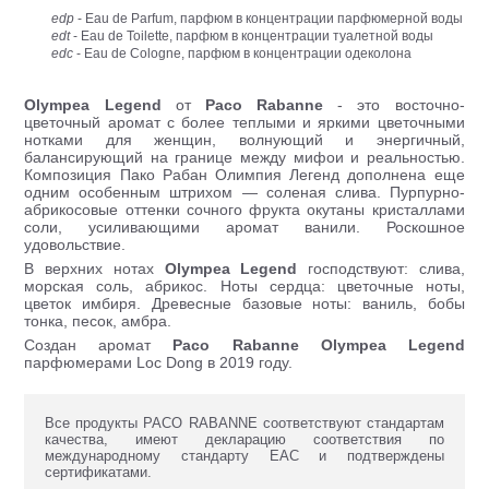
edp
- Eau de Parfum, парфюм в концентрации парфюмерной воды
edt
- Eau de Toilette, парфюм в концентрации туалетной воды
edc
- Eau de Cologne, парфюм в концентрации одеколона
Olympea Legend
от
Paco Rabanne
- это восточно-
цветочный аромат с более теплыми и яркими цветочными
нотками для женщин, волнующий и энергичный,
балансирующий на границе между мифои и реальностью.
Композиция Пако Рабан Олимпия Легенд дополнена еще
одним особенным штрихом — соленая слива. Пурпурно-
абрикосовые оттенки сочного фрукта окутаны кристаллами
соли, усиливающими аромат ванили. Роскошное
удовольствие.
В верхних нотах
Olympea Legend
господствуют: слива,
морская соль, абрикос. Ноты сердца: цветочные ноты,
цветок имбиря. Древесные базовые ноты: ваниль, бобы
тонка, песок, амбра.
Создан аромат
Paco Rabanne
Olympea Legend
парфюмерами Loc Dong в 2019 году.
Все продукты PACO RABANNE соответствуют стандартам
качества, имеют декларацию соответствия по
международному стандарту ЕАС и подтверждены
сертификатами.