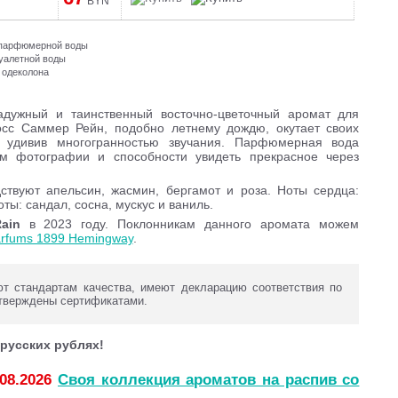
BYN
и парфюмерной воды
туалетной воды
 одеколона
ужный и таинственный восточно-цветочный аромат для
сс Саммер Рейн, подобно летнему дождю, окутает своих
, удивив многогранностью звучания. Парфюмерная вода
м фотографии и способности увидеть прекрасное через
ствуют апельсин, жасмин, бергамот и роза. Ноты сердца:
ты: сандал, сосна, мускус и ваниль.
Rain
в 2023 году. Поклонникам данного аромата можем
Parfums 1899 Hemingway
.
 стандартам качества, имеют декларацию соответствия по
тверждены сертификатами.
русских рублях!
.08.2026
Своя коллекция ароматов на распив со