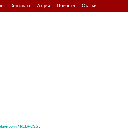
не
Контакты
Акции
Новости
Статьи
рфюмерии
/
RUDROSS
/