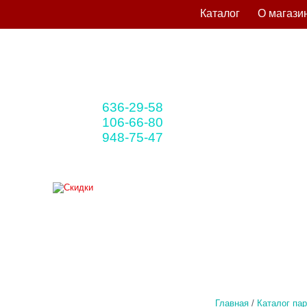
Каталог
О магази
636-29-58
+375 33
(мтс)
106-66-80
+375 29
(A1)
948-75-47
+375 25
(life)
Главная
/
Каталог па