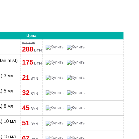
Цена
342 BYN
288
BYN
ir mist)
175
BYN
) 3 мл
21
BYN
) 5 мл
32
BYN
) 8 мл
45
BYN
) 10 мл
51
BYN
) 15 мл
67