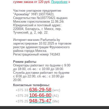
сумме заказа от 120 руб.
Подробнее
»
Частное унитарное предприятие
"Аромабар" УНП 193770421.
Свидетельство №193770421 выдано
Минским горисполкомом 11.06.24г.
Юридический и почтовый адрес:
220004, Беларусь, г. Минск, пер.
Тучинский, д. 2, оф. 22.
Интернет-магазин Parfumeria.by
зарегистрирован 10.02.2025 в торговом
реестре администрации Фрунзенского
района города Минска.
Регистрационный номер 741843
Режим работы
Операторы работают по будням с 9:00
до 18:00, сб.-вс.: с 10:00 до 18:00.
Служба доставки работает по будням
с 9:00 до 22:00, сб.-вс.: с 10:00 до
20:00.
Контактные телефоны:
636-29-58
+375 33
(мтс)
106-66-80
+375 29
(A1)
948-75-47
+375 25
(life)