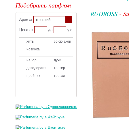
Подобрать парфюм
RUDROSS
- S
Аромат
женский
Цена от
до
у.е.
хиты
со скидкой
новинка
набор
духи
дезодорант
тестер
пробник
тревэл