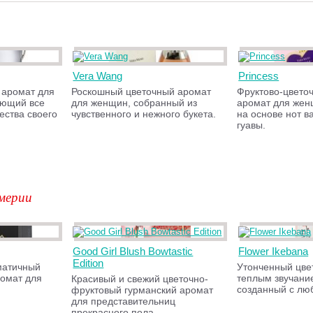
Vera Wang
Princess
 аромат для
Роскошный цветочный аромат
Фруктово-цвето
ающий все
для женщин, собранный из
аромат для жен
ества своего
чувственного и нежного букета.
на основе нот в
гуавы.
мерии
Good Girl Blush Bowtastic
Flower Ikebana
Edition
матичный
Утонченный цве
омат для
теплым звучани
Красивый и свежий цветочно-
созданный с лю
фруктовый гурманский аромат
для представительниц
прекрасного пола.