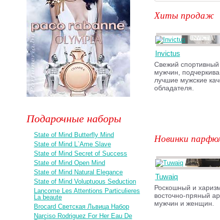
Хиты продаж
Invictus
Свежий спортивный
мужчин, подчеркив
лучшие мужские кач
обладателя.
Подарочные наборы
State of Mind Butterfly Mind
Новинки парфю
State of Mind L`Ame Slave
State of Mind Secret of Success
State of Mind Open Mind
State of Mind Natural Elegance
Tuwaiq
State of Mind Voluptuous Seduction
Роскошный и хариз
Lancome Les Attentions Particulieres
восточно-пряный ар
La beaute
мужчин и женщин.
Brocard Светская Львица Набор
Narciso Rodriguez For Her Eau De