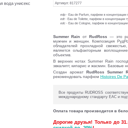
 вода унисекс
Артикул: 817277
edp
- Eau de Parfum, парфюм в концентраци
edt
- Eau de Toilette, парфюм в концентрации 
edc
- Eau de Cologne, парфюм в концентрации
Summer Rain
от
RudRoss
— это рад
мужчин и женщин. Композиция РудРо
обладателей прохладной свежестью
является ольфакторным воплощение
объектив.
В верхних нотах Summer Rain господ
эвкалипт, кипарис и жасмин. Базовые но
Создан аромат
RudRoss Summer 
рекомендовать парфюм
Histoires De 
Все продукты RUDROSS соответствуют
международному стандарту ЕАС и под
Оплата товара производится в бело
Дорогие друзья! Только до 31
скидкой до -20%
!