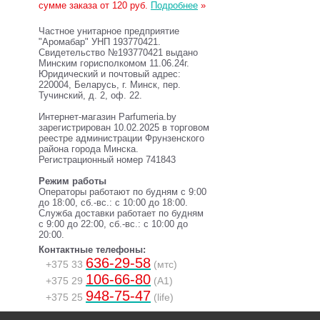
сумме заказа от 120 руб.
Подробнее
»
Частное унитарное предприятие
"Аромабар" УНП 193770421.
Свидетельство №193770421 выдано
Минским горисполкомом 11.06.24г.
Юридический и почтовый адрес:
220004, Беларусь, г. Минск, пер.
Тучинский, д. 2, оф. 22.
Интернет-магазин Parfumeria.by
зарегистрирован 10.02.2025 в торговом
реестре администрации Фрунзенского
района города Минска.
Регистрационный номер 741843
Режим работы
Операторы работают по будням с 9:00
до 18:00, сб.-вс.: с 10:00 до 18:00.
Служба доставки работает по будням
с 9:00 до 22:00, сб.-вс.: с 10:00 до
20:00.
Контактные телефоны:
636-29-58
+375 33
(мтс)
106-66-80
+375 29
(A1)
948-75-47
+375 25
(life)