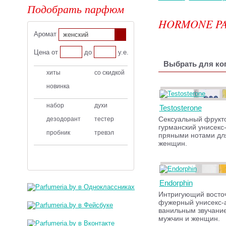
Подобрать парфюм
HORMONE PA
Аромат
женский
Цена от
до
у.е.
Выбрать для ког
хиты
со скидкой
новинка
набор
духи
Testosterone
Сексуальный фрукт
дезодорант
тестер
гурманский унисекс
пробник
тревэл
пряными нотами дл
женщин.
Endorphin
Интригующий восто
фужерный унисекс-
ванильным звучани
мужчин и женщин.