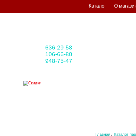
Каталог
О магази
636-29-58
+375 33
(мтс)
106-66-80
+375 29
(A1)
948-75-47
+375 25
(life)
Главная
/
Каталог па