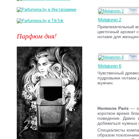
Melatonin 2
Привлекательный во
цветочный аромат 
Парфюм дня!
нотами для женщин
Melatonin 6
Чувственный древес
пудровыми нотами 
мужчин.
Hormone Paris
— эт
короткое время бла
поведение. Давно 
добиваться нужных
Специалисты компан
образом поклонники 