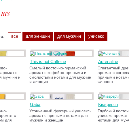
RIS
все
для женщин
для мужчин
унисекс
о:
This is not Caffeine
Adrenaline
ово-
Смелый восточно-гурманский
Элегантный дре
-аромат с
аромат с кофейно-пряными и
аромат с согре
я мужчин и
смолистыми нотами для мужчин
пряными нотами
и женщин.
женщин.
Gaba
Kisspeptin
чно-
Утонченный фужерный унисекс-
Глубокий восто
аромат с
аромат с пряными нотами для
унисекс-аромат
ем для
мужчин и женщин.
нотами для муж