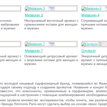
Melatonin 3
Melatonin 4
сточно-
Неотразимый восточный аромат с
Согревающий ко
с амбровыми
гурманскими нотами для женщин
пряными нотами
 и мужчин.
и мужчин
мужчин.
Melatonin 7
Oxytocin
ный аромат с
Освежающий цитрусовый аромат
Энергичный цит
для женщин и
с морскими нотами для женщин и
аромат с пряны
мужчин.
мужчин и женщи
о молодой нишевый парфюмерный бренд, появившийся во Франци
годаря своему подходу к созданию ароматов. Название и концеп
известно, что компоненты, применяемые в парфюмерии, влияют 
 ощущений и настроения с помощью комбинирования необходимых
ии провели множество экспериментов, чтобы понять, как различн
бренда Hormone Paris могут сделать выбор на основе своих предпо