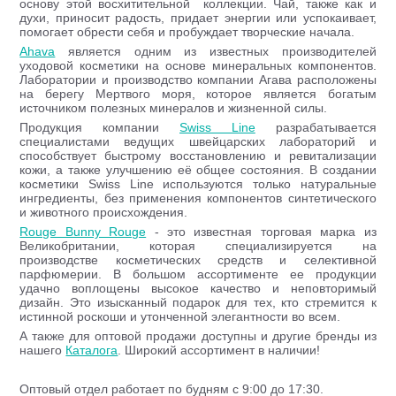
основу этой восхитительной коллекции. Чай, также как и
духи, приносит радость, придает энергии или успокаивает,
помогает обрести себя и пробуждает творческие начала.
Ahava
является одним из известных производителей
уходовой косметики на основе минеральных компонентов.
Лаборатории и производство компании Агава расположены
на берегу Мертвого моря, которое является богатым
источником полезных минералов и жизненной силы.
Продукция компании
Swiss Line
разрабатывается
специалистами ведущих швейцарских лабораторий и
способствует быстрому восстановлению и ревитализации
кожи, а также улучшению её общее состояния. В создании
косметики Swiss Line используются только натуральные
ингредиенты, без применения компонентов синтетического
и животного происхождения.
Rouge Bunny Rouge
- это известная торговая марка из
Великобритании, которая специализируется на
производстве косметических средств и селективной
парфюмерии. В большом ассортименте ее продукции
удачно воплощены высокое качество и неповторимый
дизайн. Это изысканный подарок для тех, кто стремится к
истинной роскоши и утонченной элегантности во всем.
А также для оптовой продажи доступны и другие бренды из
нашего
Каталога
. Широкий ассортимент в наличии!
Оптовый отдел работает по будням с 9:00 до 17:30.