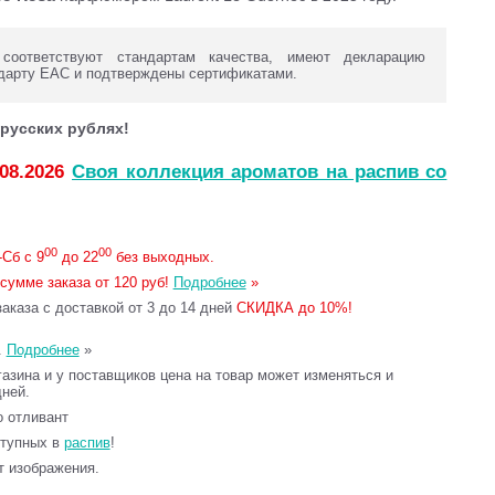
оответствуют стандартам качества, имеют декларацию
дарту ЕАС и подтверждены сертификатами.
русских рублях!
.08.2026
Своя коллекция ароматов на распив со
00
00
Сб с 9
до 22
без выходных.
сумме заказа от 120 руб!
Подробнее
»
каза с доставкой от 3 до 14 дней
СКИДКА до 10%!
.
Подробнее
»
газина и у поставщиков цена на товар может изменяться и
дней.
то отливант
ступных в
распив
!
т изображения.