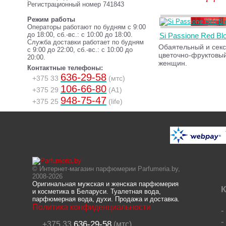
Регистрационный номер 741843
Режим работы
Операторы работают по будням с 9:00
до 18:00, сб.-вс.: с 10:00 до 18:00.
Si Passione Red B
Служба доставки работает по будням
Обаятельный и сек
с 9:00 до 22:00, сб.-вс.: с 10:00 до
цветочно-фруктовы
20:00.
женщин.
Контактные телефоны:
636-29-58
+375 33
(мтс)
106-66-80
+375 29
(A1)
948-75-47
+375 25
(life)
© Интернет-магазин парфюмерии Parfumeria.by,
2008-2026
Оригинальная мужская и женская парфюмерия
К
и косметика в Беларуси. Туалетная вода,
парфюмерная вода, духи. Продажа и доставка.
Политика конфиденциальности
636-29-58
+375 33
(мтс)