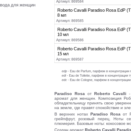
Артикул: 869584
вода для женщин
Roberto Cavalli Paradiso Rosa EdP 
8 мл
Артикул: 869585
Roberto Cavalli Paradiso Rosa EdP 
10 мл
Артикул: 869586
Roberto Cavalli Paradiso Rosa EdP 
15 мл
Артикул: 869587
edp
- Eau de Parfum, парфюм в концентраци
edt
- Eau de Toilette, парфюм в концентрации 
edc
- Eau de Cologne, парфюм в концентрации
Paradiso Rosa
от
Roberto Cavalli
- 
аромат для женщин. Композиция Роб
обладательницу принять свою уверенн
на земле, где правят спокойствие и эле
В верхних нотах
Paradiso Rosa
от Р
грейпфрут, розовый перец. Ноты се
плюмерия. Базовые ноты: кокосовое мол
Создан аромат
Roberto Cavalli Paradi