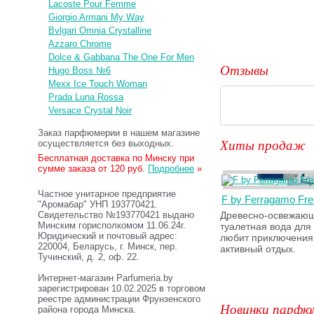
Lacoste Pour Femme
Giorgio Armani My Way
Bvlgari Omnia Crystalline
Azzaro Chrome
Dolce & Gabbana The One For Men
Отзывы
Hugo Boss №6
Mexx Ice Touch Woman
Prada Luna Rossa
Versace Crystal Noir
Заказ парфюмерии в нашем магазине
Хиты продаж
осуществляется без выходных.
Бесплатная доставка по Минску при
сумме заказа от 120 руб.
Подробнее
»
Частное унитарное предприятие
F by Ferragamo Fre
"Аромабар" УНП 193770421.
Свидетельство №193770421 выдано
Древесно-освежающ
Минским горисполкомом 11.06.24г.
туалетная вода для 
Юридический и почтовый адрес:
любит приключения
220004, Беларусь, г. Минск, пер.
активный отдых.
Тучинский, д. 2, оф. 22.
Интернет-магазин Parfumeria.by
зарегистрирован 10.02.2025 в торговом
реестре администрации Фрунзенского
Новинки парфю
района города Минска.