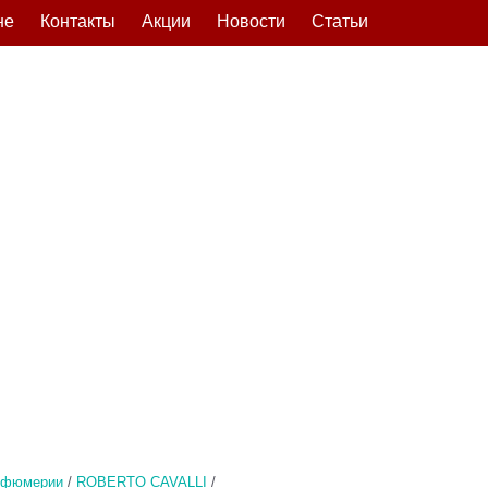
не
Контакты
Акции
Новости
Статьи
рфюмерии
/
ROBERTO CAVALLI
/