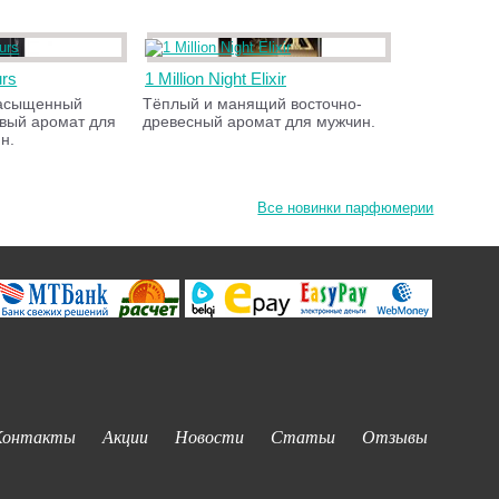
urs
1 Million Night Elixir
асыщенный
Тёплый и манящий восточно-
вый аромат для
древесный аромат для мужчин.
н.
Все новинки парфюмерии
Контакты
Акции
Новости
Статьи
Отзывы