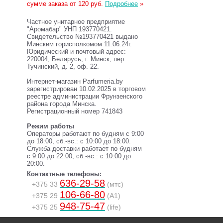
сумме заказа от 120 руб.
Подробнее
»
Частное унитарное предприятие
"Аромабар" УНП 193770421.
Свидетельство №193770421 выдано
Минским горисполкомом 11.06.24г.
Юридический и почтовый адрес:
220004, Беларусь, г. Минск, пер.
Тучинский, д. 2, оф. 22.
Интернет-магазин Parfumeria.by
зарегистрирован 10.02.2025 в торговом
реестре администрации Фрунзенского
района города Минска.
Регистрационный номер 741843
Режим работы
Операторы работают по будням с 9:00
до 18:00, сб.-вс.: с 10:00 до 18:00.
Служба доставки работает по будням
с 9:00 до 22:00, сб.-вс.: с 10:00 до
20:00.
Контактные телефоны:
636-29-58
+375 33
(мтс)
106-66-80
+375 29
(A1)
948-75-47
+375 25
(life)