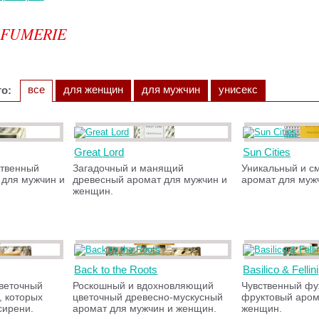
RFUMERIE
все
для женщин
для мужчин
унисекс
о:
Great Lord
Sun Cities
ственный
Загадочный и манящий
Уникальный и с
 для мужчин и
древесный аромат для мужчин и
аромат для муж
женщин.
Back to the Roots
Basilico & Fellini
веточный
Роскошный и вдохновляющий
Чувственный ф
 которых
цветочный древесно-мускусный
фруктовый аром
сирени.
аромат для мужчин и женщин.
женщин.