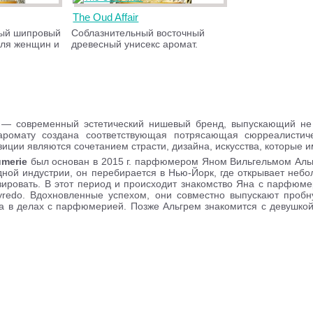
The Oud Affair
ный шипровый
Соблазнительный восточный
для женщин и
древесный унисекс аромат.
— современный эстетический нишевый бренд, выпускающий не 
аромату создана соответствующая потрясающая сюрреалистиче
ции являются сочетанием страсти, дизайна, искусства, которые и
umerie
был основан в 2015 г. парфюмером Яном Вильгельмом Аль
дной индустрии, он перебирается в Нью-Йорк, где открывает неб
зировать. В этот период и происходит знакомство Яна с парфюм
yredo. Вдохновленные успехом, они совместно выпускают пробн
ха в делах с парфюмерией. Позже Альгрем знакомится с девушко