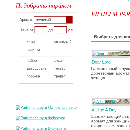
Подобрать парфюм
VILHELM PA
Аромат
женский
Цена от
до
у.е.
Выбрать для ког
хиты
со скидкой
новинка
набор
духи
Dear Lord
Гармоничный и чув
дезодорант
тестер
дрревесный аромат
пробник
тревэл
женщин.
A Lilac A Day
Запоминающийся ц
аромат для женщин,
очаровывает запах 