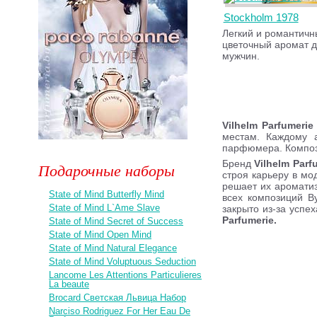
Stockholm 1978
Легкий и романтич
цветочный аромат 
мужчин.
Vilhelm Parfumerie
местам. Каждому 
парфюмера. Компози
Бренд
Vilhelm Parf
Подарочные наборы
строя карьеру в мо
решает их аромати
State of Mind Butterfly Mind
всех композиций B
State of Mind L`Ame Slave
закрыто из-за успе
Parfumerie.
State of Mind Secret of Success
State of Mind Open Mind
State of Mind Natural Elegance
State of Mind Voluptuous Seduction
Lancome Les Attentions Particulieres
La beaute
Brocard Светская Львица Набор
Narciso Rodriguez For Her Eau De