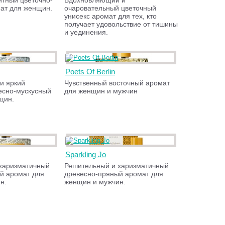
итный цветочно-
Вдохновляющий и
ат для женщин.
очаровательный цветочный
унисекс аромат для тех, кто
получает удовольствие от тишины
и уединения.
Poets Of Berlin
и яркий
Чувственный восточный аромат
есно-мускусный
для женщин и мужчин
щин.
Sparkling Jo
харизматичный
Решительный и харизматичный
й аромат для
древесно-пряный аромат для
н.
женщин и мужчин.