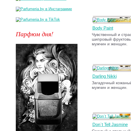
Body Paint
Парфюм дня!
Чувственный и стра
шипровый фруктовы
мужчин и женщин.
Darling Nikki
Загадочный кожаны
мужчин и женщин.
Don`t Tell Jasmine