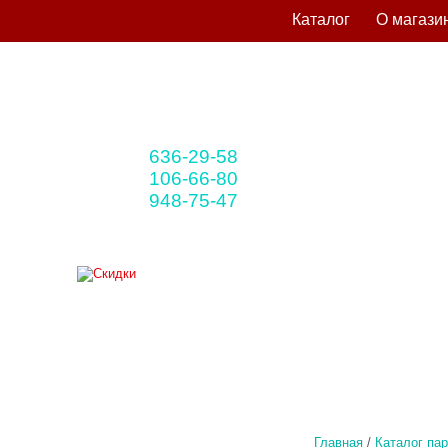
Каталог
О магази
636-29-58
+375 33
(мтс)
106-66-80
+375 29
(A1)
948-75-47
+375 25
(life)
Главная
/
Каталог па