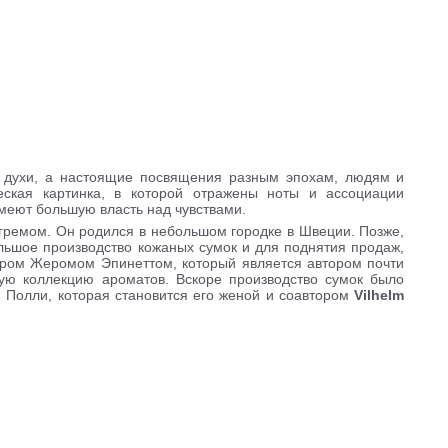
духи, а настоящие посвящения разным эпохам, людям и
ская картинка, в которой отражены ноты и ассоциации
меют большую власть над чувствами.
гремом. Он родился в небольшом городке в Швеции. Позже,
ольшое производство кожаных сумок и для поднятия продаж,
ером Жеромом Эпинеттом, который является автором почти
ую коллекцию ароматов. Вскоре производство сумок было
й Полли, которая становится его женой и соавтором
Vilhelm