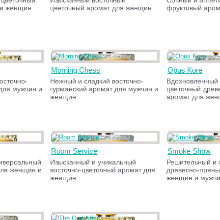
 цветочный
Изысканный восточный
Сочный и аппет
 и женщин.
цветочный аромат для женщин.
фруктовый аром
Morning Chess
Opus Kore
осточно-
Нежный и сладкий восточно-
Вдохновленный 
для мужчин и
гурманский аромат для мужчин и
цветочный древ
женщин.
аромат для жен
Room Service
Smoke Show
иверсальный
Изысканный и уникальный
Решительный и 
ля женщин и
восточно-цветочный аромат для
древесно-пряны
женщин.
женщин и мужчи