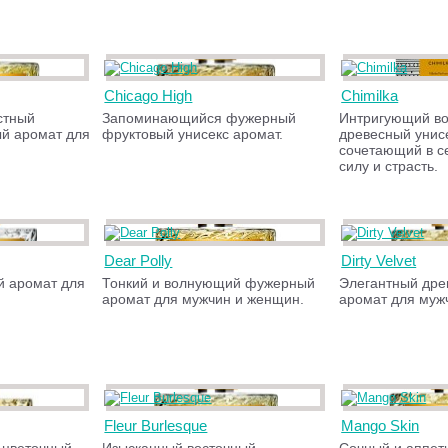
Chicago High
Chimilka
стный
Запоминающийся фужерный
Интригующий во
й аромат для
фруктовый унисекс аромат.
древесный унис
сочетающий в с
силу и страсть.
Dear Polly
Dirty Velvet
й аромат для
Тонкий и волнующий фужерный
Элегантный др
аромат для мужчин и женщин.
аромат для муж
Fleur Burlesque
Mango Skin