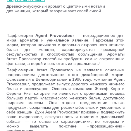
Древесно-мускусный аромат с цветочными нотами
для женщин, который завораживает своей силой.
Парфюмерия
Agent Provocateur
— нетрадиционное для
мира ароматов и уникальное явление. Парфюмы этой
марки, которая начинала с довольно откровенного нижнего
белья для женщин, характеризуются чрезмерной
сексуальностью и способностью обольщения. Ароматы
Агент Провокатор способны пробудить самые сокровенные
фантазии, а порой и воплотить их в реальность!
Парфюмерия Агент Провокатор не является основным
направлением деятельности этого дизайнерской марки.
Основанный в Великобритании в 1996 году, компания Agent
Provocateur, продолжает выпуск дорогого женского нижнего
белья и аксессуаров. Основали компанию Жозеф Корр и
Серена Риз, которые не являются сторонниками пошива
больших партий классического женского белья, доступного
широким массам. Они отдают предпочтение только
продуктам, созданным для респектабельных и уверенных в
себе женщин. Духи Agent Provocateur призваны подчеркнуть
ваше очарование, сексуальность и поистине дьявольский
соблазн — те основные характеристики, по которым и
можно выделить поистине «провокационную»
парфюмерию.