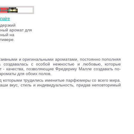
inaire
дерзкий
сный аромат для
нный на
тивере.
зивными и оригинальными ароматами, постоянно пополняя
 создавалась с особой нежностью и любовью, которые
т - качества, позволяющие Фредерику Малле создавать по-
ароматы для обоих полов.
ад которыми трудились именитые парфюмеры со всего мира.
аши вкус, стиль и индивидуальность, придав неповторимый