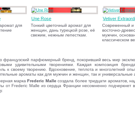
e
Une Rose
Vetiver Extraord
аромат для
Тонкий цветочный аромат для
Современный и 
чтение
женщин, дань турецкой розе, её
восточно-древе
свежим, нежным лепесткам.
мужчин, основа
классическом ве
о французский парфюмерный бренд, покоривший весь мир эксклю
овыми удивительными творениями. Каждая композиция бренда
ль к своему творению. Вдохновение, теплота и многолетний опы
тельные ароматы как для мужчин и женщин, так и универсальные 
мерная марка
Frederic Malle
создала более тридцати ароматов, н
ы от Frederic Malle из сердца Франции несомненно подчеркнет в
у.