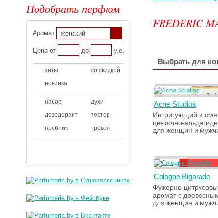
Подобрать парфюм
FREDERIC M
Аромат
женский
Цена от
до
у.е.
Выбрать для ког
хиты
со скидкой
новинка
набор
духи
Acne Studios
Интригующий и сме
дезодорант
тестер
цветочно-альдегид
пробник
тревэл
для женщин и мужч
Cologne Bigarade
Фужерно-цитрусовый
аромат с древесны
для женщин и мужч