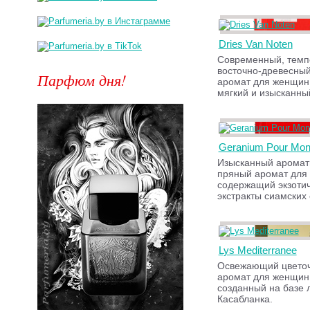
Dries Van Noten
Современный, тем
восточно-древесный
Парфюм дня!
аромат для женщин
мягкий и изысканны
Geranium Pour Mon
Изысканный аромат
пряный аромат для
содержащий экзоти
экстракты сиамских
Lys Mediterranee
Освежающий цветоч
аромат для женщин
созданный на базе 
Касабланка.