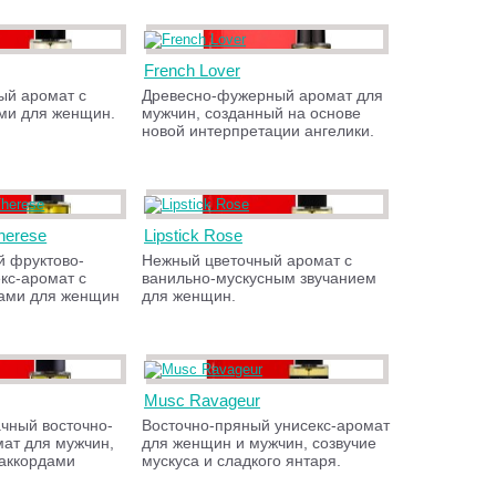
French Lover
ый аромат с
Древесно-фужерный аромат для
ми для женщин.
мужчин, созданный на основе
новой интерпретации ангелики.
herese
Lipstick Rose
й фруктово-
Нежный цветочный аромат с
кс-аромат с
ванильно-мускусным звучанием
ами для женщин
для женщин.
Musc Ravageur
ачный восточно-
Восточно-пряный унисекс-аромат
мат для мужчин,
для женщин и мужчин, созвучие
аккордами
мускуса и сладкого янтаря.