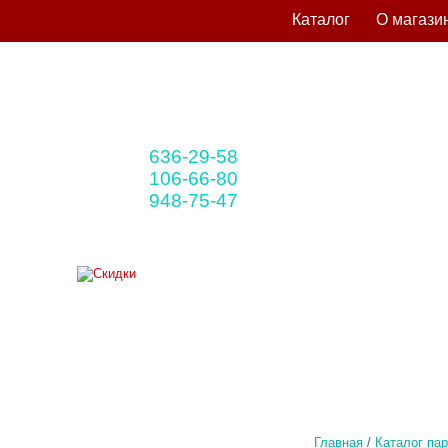
Каталог
О магази
636-29-58
+375 33
(мтс)
106-66-80
+375 29
(A1)
948-75-47
+375 25
(life)
Главная
/
Каталог па