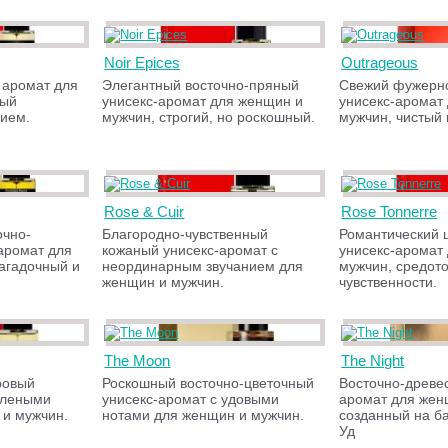
Noir Epices
Outrageous
 аромат для
Элегантный восточно-пряный
Свежий фужерн
ный
унисекс-аромат для женщин и
унисекс-аромат
нием.
мужчин, строгий, но роскошный.
мужчин, чистый 
Rose & Cuir
Rose Tonnerre
очно-
Благородно-чувственный
Романтический 
аромат для
кожаный унисекс-аромат с
унисекс-аромат
агадочный и
неординарным звучанием для
мужчин, средот
женщин и мужчин.
чувственности.
The Moon
The Night
ровый
Роскошный восточно-цветочный
Восточно-древе
елеными
унисекс-аромат с удовыми
аромат для жен
 и мужчин.
нотами для женщин и мужчин.
созданный на б
Уд