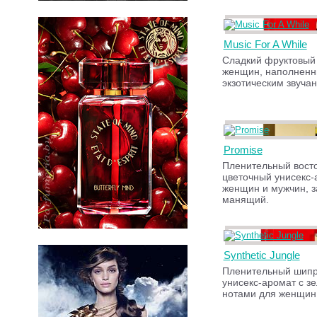
Music For A While
Сладкий фруктовый
женщин, наполнен
экзотическим звуча
Promise
Пленительный вост
цветочный унисекс-
женщин и мужчин, з
манящий.
Synthetic Jungle
Пленительный шип
унисекс-аромат с з
нотами для женщин