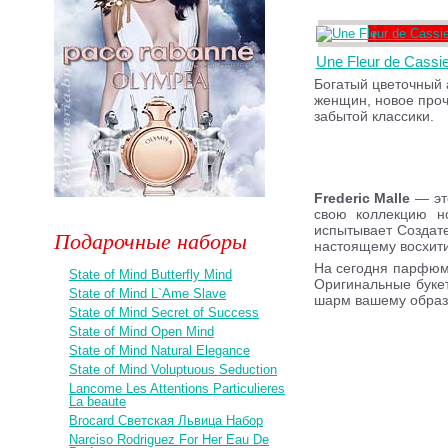
Une Fleur de Cassi
Богатый цветочный 
женщин, новое про
забытой классики.
Frederic Malle
— эт
свою коллекцию н
испытывает Создате
Подарочные наборы
настоящему восхити
На сегодня парфю
State of Mind Butterfly Mind
Оригинальные букет
State of Mind L`Ame Slave
шарм вашему образ
State of Mind Secret of Success
State of Mind Open Mind
State of Mind Natural Elegance
State of Mind Voluptuous Seduction
Lancome Les Attentions Particulieres
La beaute
Brocard Светская Львица Набор
Narciso Rodriguez For Her Eau De