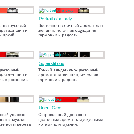
Portrait of a Lady
о-цитрусовый
Восточно-цветочный аромат для
 для женщин и
женщин, источник ощущения
и яркий.
гармонии и радости.
Superstitious
цветочный
Тонкий альдегидно-цветочный
 для женщин и
аромат для женщин, источник
очие роскоши и
гармонии и радости.
Uncut Gem
сный унисекс-
Согревающий древесно-
щин и мужчин,
цветочный аромат с мускусными
азе ноты дерева
нотами для мужчин.