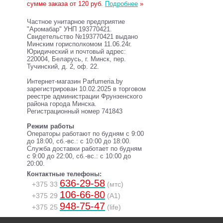
сумме заказа от 120 руб.
Подробнее
»
Частное унитарное предприятие
"Аромабар" УНП 193770421.
Свидетельство №193770421 выдано
Минским горисполкомом 11.06.24г.
Юридический и почтовый адрес:
220004, Беларусь, г. Минск, пер.
Тучинский, д. 2, оф. 22.
Интернет-магазин Parfumeria.by
зарегистрирован 10.02.2025 в торговом
реестре администрации Фрунзенского
района города Минска.
Регистрационный номер 741843
Режим работы
Операторы работают по будням с 9:00
до 18:00, сб.-вс.: с 10:00 до 18:00.
Служба доставки работает по будням
с 9:00 до 22:00, сб.-вс.: с 10:00 до
20:00.
Контактные телефоны:
636-29-58
+375 33
(мтс)
106-66-80
+375 29
(A1)
948-75-47
+375 25
(life)