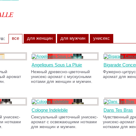
ALLE
все
для женщин
для мужчин
унисекс
о:
Angeliques Sous La Pluie
Bigarade Conce
лый
Нежный древесно-цветочный
Фужерно-цитрус
ный аромат
унисекс-аромат с мускусными
аромат для жен
ин.
нотами для женщин и мужчин.
Cologne Indelebile
Dans Tes Bras
 унисекс-
Сексуальный цветочный унисекс-
Чувственный др
ми нотками
аромат с освежающими нотками
унисекс-аромат
и.
для женщин и мужчин.
нотками для же