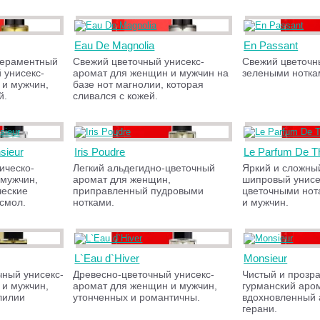
Eau De Magnolia
En Passant
пераментный
Свежий цветочный унисекс-
Свежий цветочн
 унисекс-
аромат для женщин и мужчин на
зелеными нотка
 и мужчин,
базе нот магнолии, которая
й.
сливался с кожей.
sieur
Iris Poudre
Le Parfum De T
ическо-
Легкий альдегидно-цветочный
Яркий и сложны
 мужчин,
аромат для женщин,
шипровый унисе
ческие
приправленный пудровыми
цветочными нот
 смол.
нотками.
и мужчин.
L`Eau d`Hiver
Monsieur
ный унисекс-
Древесно-цветочный унисекс-
Чистый и прозр
 и мужчин,
аромат для женщин и мужчин,
гурманский аро
лилии
утонченных и романтичны.
вдохновленный 
герани.