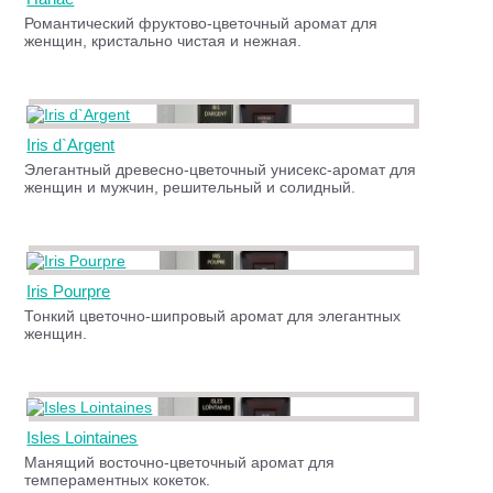
Романтический фруктово-цветочный аромат для
женщин, кристально чистая и нежная.
Iris d`Argent
Элегантный древесно-цветочный унисекс-аромат для
женщин и мужчин, решительный и солидный.
Iris Pourpre
Тонкий цветочно-шипровый аромат для элегантных
женщин.
Isles Lointaines
Манящий восточно-цветочный аромат для
темпераментных кокеток.