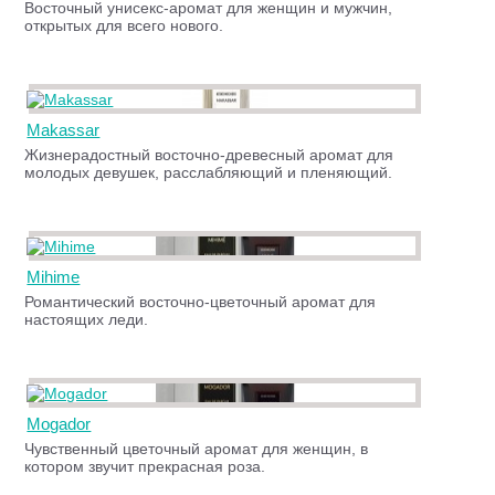
Восточный унисекс-аромат для женщин и мужчин,
открытых для всего нового.
Makassar
Жизнерадостный восточно-древесный аромат для
молодых девушек, расслабляющий и пленяющий.
Mihime
Романтический восточно-цветочный аромат для
настоящих леди.
Mogador
Чувственный цветочный аромат для женщин, в
котором звучит прекрасная роза.