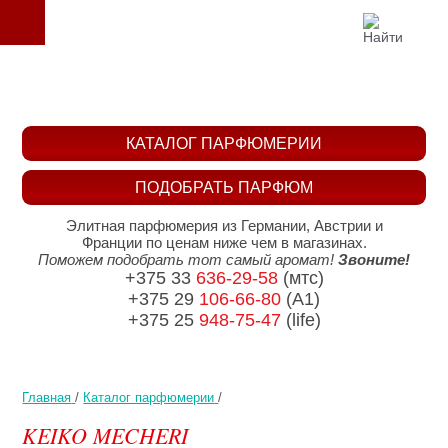
КАТАЛОГ ПАРФЮМЕРИИ
ПОДОБРАТЬ ПАРФЮМ
Элитная парфюмерия из Германии, Австрии и
Франции по ценам ниже чем в магазинах.
Поможем подобрать тот самый аромат!
Звоните!
+375 33
636-29-58
(мтс)
+375 29
106-66-80
(A1)
+375 25
948-75-47
(life)
Главная
/
Каталог парфюмерии
/
KEIKO MECHERI