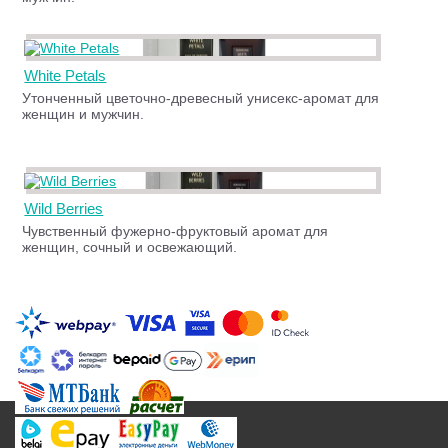
White Petals
Утонченный цветочно-древесный унисекс-аромат для
женщин и мужчин.
Wild Berries
Чувственный фужерно-фруктовый аромат для
женщин, сочный и освежающий.