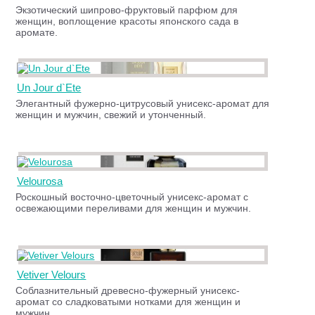
Экзотический шипрово-фруктовый парфюм для
женщин, воплощение красоты японского сада в
аромате.
Un Jour d`Ete
Элегантный фужерно-цитрусовый унисекс-аромат для
женщин и мужчин, свежий и утонченный.
Velourosa
Роскошный восточно-цветочный унисекс-аромат с
освежающими переливами для женщин и мужчин.
Vetiver Velours
Соблазнительный древесно-фужерный унисекс-
аромат со сладковатыми нотками для женщин и
мужчин.