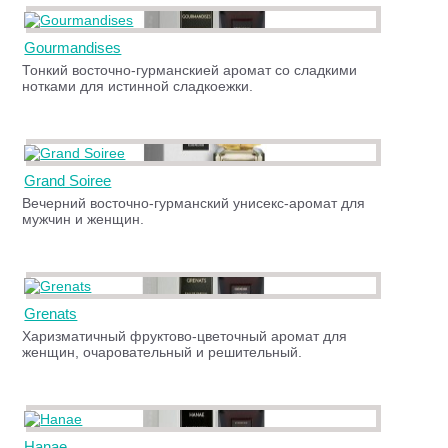
Gourmandises
Тонкий восточно-гурманскией аромат со сладкими
нотками для истинной сладкоежки.
Grand Soiree
Вечерний восточно-гурманский унисекс-аромат для
мужчин и женщин.
Grenats
Харизматичный фруктово-цветочный аромат для
женщин, очаровательный и решительный.
Hanae