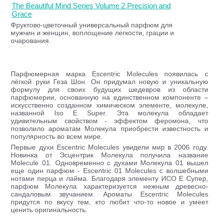
The Beautiful Mind Series Volume 2 Precision and
Grace
Фруктово-цветочный универсальный парфюм для
мужчин и женщин, воплощение легкости, грации и
очарования.
Парфюмерная марка Escentric Molecules появилась с
лёгкой руки Геза Шон. Он придумал новую и уникальную
формулу для своих будущих шедевров из области
парфюмерии, основанную на единственном компоненте –
искусственно созданном химическом элементе, молекуле,
названной Iso E Super. Эта молекула обладает
удивительным свойством - эффектом феромона, что
позволило ароматам Молекула приобрести известность и
популярность во всем мире.
Первые духи Escentric Molecules увидели мир в 2006 году.
Новинка от Эсцентрик Молекула получила название
Molecule 01. Одновременно с духами Молекула 01 вышел
еще один парфюм - Escentric 01 Molecules с волшебными
нотами перца и лайма. Благодаря элементу ИСО Е Супер,
парфюм Молекула характеризуется нежным древесно-
сандаловым звучанием. Ароматы Escentric Molecules
придутся по вкусу тем, кто любит что-то новое и умеет
ценить оригинальность.