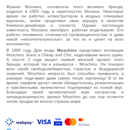
Франко Москино, основатель этого великого бренда,
родился в 1950 году в окрестностях Милана. Некоторое
время он работал иллюстратором в модных глянцевых
журналах, затем продолжил свою карьеру в качестве
freelance-дизайнера и стилиста. Однако настоящую
известность Москино приобрел, работая модельером. Его
работы неизменно отличаются провокационностью и даже
некой «непочтительностью», за что их и ценят на всех
континентах.
В 1985 году Дом моды
Moschino
представил коллекции
Moschino Jeans и Cheap and Chic, наделавшие много шума.
А спустя 2 года вышел первый женский аромат этого
бренда, который так и назывался – Moschino. Он покорил
всех своей свободолюбивостью, страстью и безудержной
энергией. Moschino запросто был способен превратить в
роковую леди-вамп даже самую тихую скромницу! В то же
время парфюм делал своим обладательниц романтичными
и чувственными, великолепно подчеркивал их тонкий вкус.
Благодаря своей великолепной игре контрастов и
непредсказуемости, аромат Moschino до сих пор остается
хитом продаж во многих странах мира.