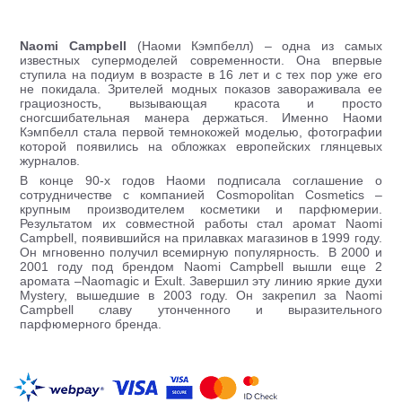
Naomi Campbell
(Наоми Кэмпбелл) – одна из самых
известных супермоделей современности. Она впервые
ступила на подиум в возрасте в 16 лет и с тех пор уже его
не покидала. Зрителей модных показов завораживала ее
грациозность, вызывающая красота и просто
сногсшибательная манера держаться. Именно Наоми
Кэмпбелл стала первой темнокожей моделью, фотографии
которой появились на обложках европейских глянцевых
журналов.
В конце 90-х годов Наоми подписала соглашение о
сотрудничестве с компанией Cosmopolitan Cosmetics –
крупным производителем косметики и парфюмерии.
Результатом их совместной работы стал аромат Naomi
Campbell, появившийся на прилавках магазинов в 1999 году.
Он мгновенно получил всемирную популярность. В 2000 и
2001 году под брендом Naomi Campbell вышли еще 2
аромата –Naomagic и Еxult. Завершил эту линию яркие духи
Mystery, вышедшие в 2003 году. Он закрепил за Naomi
Campbell славу утонченного и выразительного
парфюмерного бренда.