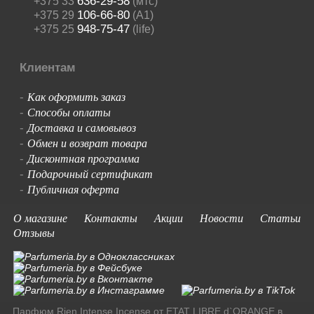
636-29-58
+375 33
(мтс)
106-66-80
+375 29
(A1)
948-75-47
+375 25
(life)
Клиентам
Как оформить заказ
-
Способы оплаты
-
Доставка и самовывоз
-
Обмен и возврат товара
-
Дисконтная программа
-
Подарочный сертификат
-
Публичная оферта
-
О магазине
Контакты
Акции
Новости
Статьи
Отзывы
Парфюм Rien Intense Incense от ETAT LIBRE d`ORANGE в