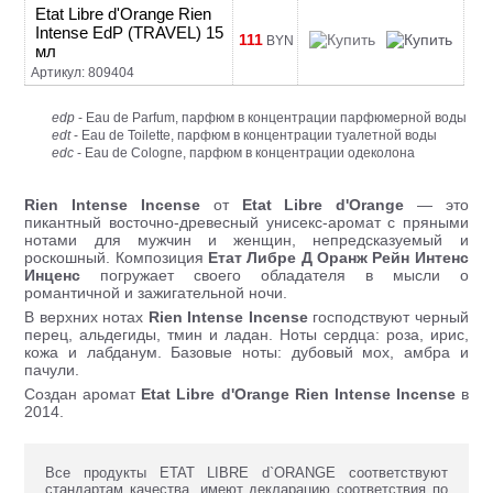
Etat Libre d'Orange Rien
Intense EdP (TRAVEL) 15
111
BYN
мл
Артикул: 809404
edp
- Eau de Parfum, парфюм в концентрации парфюмерной воды
edt
- Eau de Toilette, парфюм в концентрации туалетной воды
edc
- Eau de Cologne, парфюм в концентрации одеколона
Rien Intense Incense
от
Etat Libre d'Orange
— это
пикантный восточно-древесный унисекс-аромат с пряными
нотами для мужчин и женщин, непредсказуемый и
роскошный. Композиция
Етат Либре Д Оранж Рейн Интенс
Инценс
погружает своего обладателя в мысли о
романтичной и зажигательной ночи.
В верхних нотах
Rien Intense Incense
господствуют черный
перец, альдегиды, тмин и ладан. Ноты сердца: роза, ирис,
кожа и лабданум. Базовые ноты: дубовый мох, амбра и
пачули.
Создан аромат
Etat Libre d'Orange Rien Intense Incense
в
2014.
Все продукты ETAT LIBRE d`ORANGE соответствуют
стандартам качества, имеют декларацию соответствия по