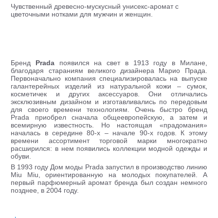
Чувственный древесно-мускусный унисекс-аромат с
цветочными нотками для мужчин и женщин.
Бренд
Prada
появился на свет в 1913 году в Милане,
благодаря стараниям великого дизайнера Марио Прада.
Первоначально компания специализировалась на выпуске
галантерейных изделий из натуральной кожи – сумок,
косметичек и других аксессуаров. Они отличались
эксклюзивным дизайном и изготавливались по передовым
для своего времени технологиям. Очень быстро бренд
Prada приобрел сначала общеевропейскую, а затем и
всемирную известность. Но настоящая «прадомания»
началась в середине 80-х – начале 90-х годов. К этому
времени ассортимент торговой марки многократно
расширился: в нем появились коллекции модной одежды и
обуви.
В 1993 году Дом моды Prada запустил в производство линию
Miu Miu, ориентированную на молодых покупателей. А
первый парфюмерный аромат бренда был создан немного
позднее, в 2004 году.