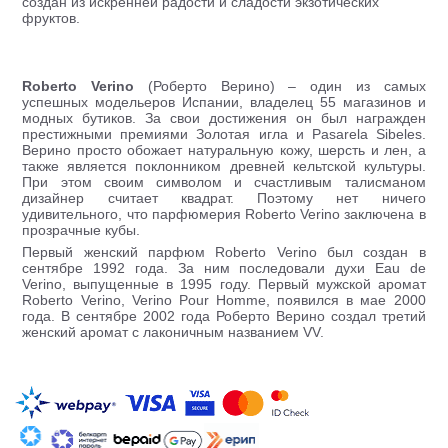
создан из искренней радости и сладости экзотических
фруктов.
Roberto Verino
(Роберто Верино) – один из самых
успешных модельеров Испании, владелец 55 магазинов и
модных бутиков. За свои достижения он был награжден
престижными премиями Золотая игла и Pasarela Sibeles.
Верино просто обожает натуральную кожу, шерсть и лен, а
также является поклонником древней кельтской культуры.
При этом своим символом и счастливым талисманом
дизайнер считает квадрат. Поэтому нет ничего
удивительного, что парфюмерия Roberto Verino заключена в
прозрачные кубы.
Первый женский парфюм Roberto Verino был создан в
сентябре 1992 года. За ним последовали духи Eau de
Verino, выпущенные в 1995 году. Первый мужской аромат
Roberto Verino, Verino Pour Homme, появился в мае 2000
года. В сентябре 2002 года Роберто Верино создал третий
женский аромат с лаконичным названием VV.