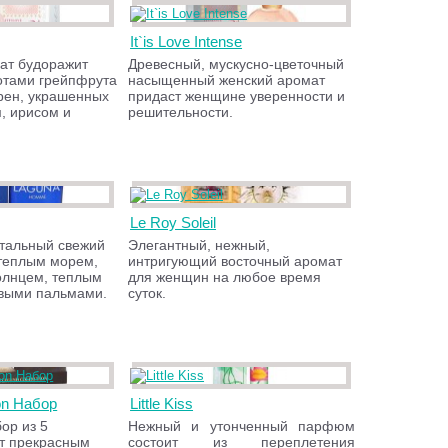
It`is Love Intense
ат будоражит
Древесный, мускусно-цветочный
отами грейпфрута
насыщенный женский аромат
ерен, украшенных
придаст женщине уверенности и
, ирисом и
решительности.
Le Roy Soleil
тальный свежий
Элегантный, нежный,
теплым морем,
интригующий восточный аромат
олнцем, теплым
для женщин на любое время
овыми пальмами.
суток.
ion Набор
Little Kiss
ор из 5
Нежный и утонченный парфюм
т прекрасным
состоит из переплетения