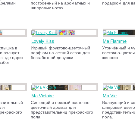
арелями
построенный на ароматных и
подарком для в
.
шипровых нотах.
Lovely Kiss
Ma Flamme
спышка в
Игривый фруктово-цветочный
Утончённый и ч
и волнует
парфюм на летний сезон для
восточно-цвето
з, где царит
беззаботной девушки.
женщин.
забот
Ma Victoire
Ma Vie
азнительный
Сияющий и нежный восточно-
Волнующий и с
для
цветочный аромат для
шипровый цвето
рекрасного
представительниц прекрасного
представительн
пола.
пола.