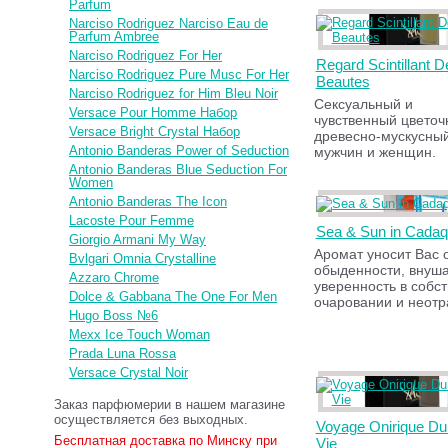
Parfum
Narciso Rodriguez Narciso Eau de
Parfum Ambree
Narciso Rodriguez For Her
Regard Scintillant D
Narciso Rodriguez Pure Musc For Her
Beautes
Narciso Rodriguez for Him Bleu Noir
Сексуальный и
Versace Pour Homme Набор
чувственный цвето
Versace Bright Crystal Набор
древесно-мускусны
Antonio Banderas Power of Seduction
мужчин и женщин.
Antonio Banderas Blue Seduction For
Women
Antonio Banderas The Icon
Lacoste Pour Femme
Sea & Sun in Cada
Giorgio Armani My Way
Аромат уносит Вас 
Bvlgari Omnia Crystalline
обыденности, внуш
Azzaro Chrome
уверенность в собс
Dolce & Gabbana The One For Men
очаровании и неотр
Hugo Boss №6
Mexx Ice Touch Woman
Prada Luna Rossa
Versace Crystal Noir
Заказ парфюмерии в нашем магазине
осуществляется без выходных.
Voyage Onirique Du 
Бесплатная доставка по Минску при
Vie