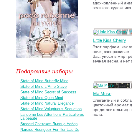
вдохновленный акв
великого художника
Little Kiss Cherry
Этот парфюм, как в
ночи, завораживает 
Вас, унося в мир грё
вечная весна и нет 
Подарочные наборы
State of Mind Butterfly Mind
State of Mind L`Ame Slave
State of Mind Secret of Success
Ma Muse
State of Mind Open Mind
Элегантный и собл
State of Mind Natural Elegance
цветочный аромат 
State of Mind Voluptuous Seduction
представительниц п
пола.
Lancome Les Attentions Particulieres
La beaute
Brocard Светская Львица Набор
Narciso Rodriguez For Her Eau De