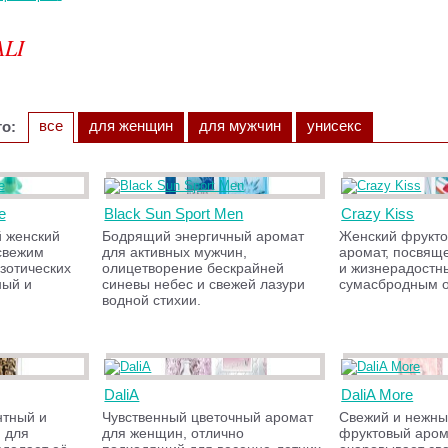
LI
все
для женщин
для мужчин
унисекс
о:
e
Black Sun Sport Men
Crazy Kiss
 женский
Бодрящий энергичный аромат
Женский фрукто
свежим
для активных мужчин,
аромат, посвя
зотических
олицетворение бескрайней
и жизнерадостн
ный и
синевы небес и свежей лазури
сумасбродным 
водной стихии.
DaliA
DaliA More
нтный и
Чувственный цветочный аромат
Свежий и нежны
 для
для женщин, отлично
фруктовый аром