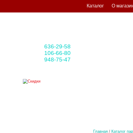
Каталог
О магази
636-29-58
+375 33
(мтс)
106-66-80
+375 29
(A1)
948-75-47
+375 25
(life)
Главная
/
Каталог па