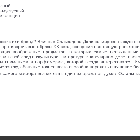
озный
о-мускусный
 и женщин.
ожник или бренд? Влияние Сальвадора Дали на мировое искусство
противоречивые образы ХХ века, совершил настоящую революцию 
ющих воображение предметов, в которых самые неожиданные 
вил свой след в скульптуре, литературе и ювелирном деле, в изг
м вниманием и парфюмерию, которой всегда интересовался. Им
 человеку, обоняние точнее всего способно передать ощущение бе
ии самого мастера возник лишь один из ароматов духов. Осталь