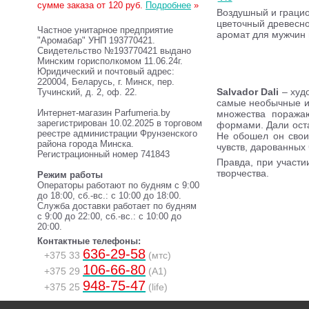
сумме заказа от 120 руб.
Подробнее
»
Воздушный и граци
цветочный древесн
Частное унитарное предприятие
аромат для мужчин
"Аромабар" УНП 193770421.
Свидетельство №193770421 выдано
Минским горисполкомом 11.06.24г.
Юридический и почтовый адрес:
220004, Беларусь, г. Минск, пер.
Salvador Dali
– худ
Тучинский, д. 2, оф. 22.
самые необычные и 
Интернет-магазин Parfumeria.by
множества поража
зарегистрирован 10.02.2025 в торговом
формами. Дали оста
реестре администрации Фрунзенского
Не обошел он свои
района города Минска.
чувств, дарованных
Регистрационный номер 741843
Правда, при участ
творчества.
Режим работы
Операторы работают по будням с 9:00
до 18:00, сб.-вс.: с 10:00 до 18:00.
Служба доставки работает по будням
с 9:00 до 22:00, сб.-вс.: с 10:00 до
20:00.
Контактные телефоны:
636-29-58
+375 33
(мтс)
106-66-80
+375 29
(A1)
948-75-47
+375 25
(life)