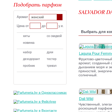
Подобрать парфюм
SALVADOR DA
Аромат
женский
Цена от
до
у.е.
Выбрать для ког
хиты
со скидкой
новинка
набор
духи
Laguna Pour Femm
Фруктово-цветочный
дезодорант
тестер
аромат, созданный 
пробник
тревэл
дыханием моря и эк
пряностей, энергич
солнечный.
Dali Wild
Чувственный, элега
роскошный парфюм