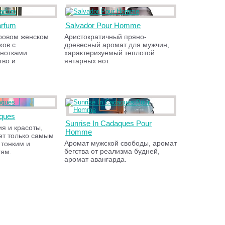
arfum
Salvador Pour Homme
ровом женском
Аристократичный пряно-
хов с
древесный аромат для мужчин,
нотками
характеризуемый теплотой
тво и
янтарных нот.
aques
Sunrise In Cadaques Pour
я и красоты,
Homme
ет только самым
Аромат мужской свободы, аромат
 тонким и
бегства от реализма будней,
тям.
аромат авангарда.