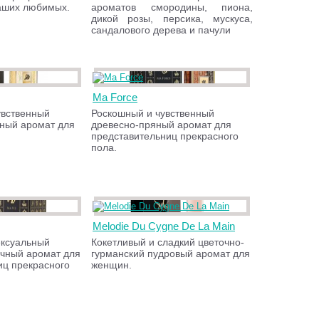
аших любимых.
ароматов смородины, пиона,
дикой розы, персика, мускуса,
сандалового дерева и пачули
Ma Force
увственный
Роскошный и чувственный
чный аромат для
древесно-пряный аромат для
представительниц прекрасного
пола.
Melodie Du Cygne De La Main
ексуальный
Кокетливый и сладкий цветочно-
чный аромат для
гурманский пудровый аромат для
иц прекрасного
женщин.