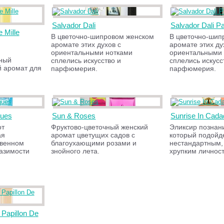
Salvador Dali
Salvador Dali P
e Mille
В цветочно-шипровом женском
В цветочно-шип
аромате этих духов с
аромате этих ду
ориентальными нотками
ориентальными 
чный
сплелись искусство и
сплелись искусс
й аромат для
парфюмерия.
парфюмерия.
ques
Sun & Roses
Sunrise In Cad
от
Фруктово-цветочный женский
Эликсир познани
ая
аромат цветущих садов с
который подойд
твенном
благоухающими розами и
нестандартным,
азимости
знойного лета.
хрупким личнос
Papillon De