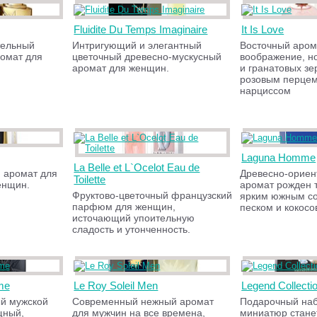
Fluidite Du Temps Imaginaire
It Is Love
тельный
Интригующий и элегантный
Восточный аром
омат для
цветочный древесно-мускусный
воображение, н
аромат для женщин.
и гранатовых з
розовым перцем
нарциссом
Laguna Homme
La Belle et L`Ocelot Eau de
 аромат для
Древесно-ориен
Toilette
енщин.
аромат рожден 
Фруктово-цветочный французский
ярким южным с
парфюм для женщин,
песком и кокос
источающий упоительную
сладость и утонченность.
me
Le Roy Soleil Men
Legend Collect
ый мужской
Современный нежный аромат
Подарочный наб
щный,
для мужчин на все времена,
миниатюр стане