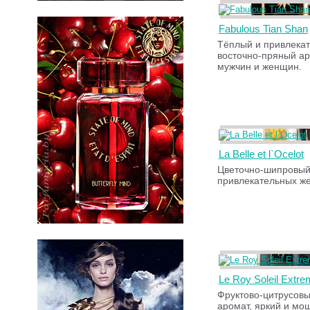
Fabulous Tian Shan
Тёплый и привлека
восточно-пряный ар
мужчин и женщин.
La Belle et l`Ocelot
Цветочно-шипровый
привлекательных ж
Le Roy Soleil Extre
Фруктово-цитрусов
аромат, яркий и мо