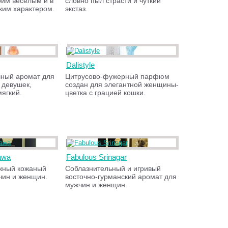
оим веселым и в
словно пыл страсти и чуткий
ким характером.
экстаз.
Dalistyle
чный аромат для
Цитрусово-фужерный парфюм
 девушек,
создан для элегантной женщины-
ягкий.
цветка с грацией кошки.
awa
Fabulous Srinagar
жный кожаный
Соблазнительный и игривый
чин и женщин.
восточно-гурманский аромат для
мужчин и женщин.