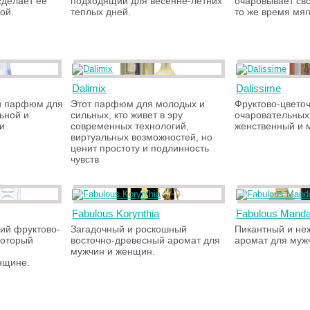
сделает её
подходящий для весенне-летних
очаровывает св
ой.
теплых дней.
то же время мяг
Dalimix
Dalissime
й парфюм для
Этот парфюм для молодых и
Фруктово-цвето
ьной и
сильных, кто живет в эру
оча­ровательных
и.
современных технологий,
женственный и м
виртуальных возможностей, но
ценит простоту и подлинность
чувств
Fabulous Korynthia
Fabulous Mand
ий фруктово-
Загадочный и роскошный
Пикантный и не
который
восточно-древесный аромат для
аромат для муж
мужчин и женщин.
нщине.