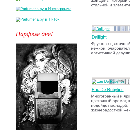
женщины, который 
стильной и элегантн
Парфюм дня!
Dalilight
Фруктово-цветочны
нежной, оча­ровател
артисти­чной девушк
Eau De Rubylips
Многогранный и ярк
цветочный аромат, 
подойдет молодой,
жизнерадостной же