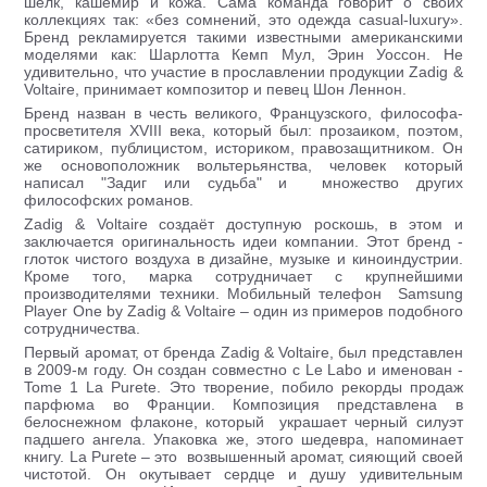
шелк, кашемир и кожа. Сама команда говорит о своих
коллекциях так: «без сомнений, это одежда casual-luxury».
Бренд рекламируется такими известными американскими
моделями как: Шарлотта Кемп Мул, Эрин Уоссон. Не
удивительно, что участие в прославлении продукции Zadig &
Voltaire, принимает композитор и певец Шон Леннон.
Бренд назван в честь великого, Французского, философа-
просветителя XVIII века, который был: прозаиком, поэтом,
сатириком, публицистом, историком, правозащитником. Он
же основоположник вольтерьянства, человек который
написал "Задиг или судьба" и множество других
философских романов.
Zadig & Voltaire создаёт доступную роскошь, в этом и
заключается оригинальность идеи компании. Этот бренд -
глоток чистого воздуха в дизайне, музыке и киноиндустрии.
Кроме того, марка сотрудничает с крупнейшими
производителями техники. Мобильный телефон Samsung
Player One by Zadig & Voltaire – один из примеров подобного
сотрудничества.
Первый аромат, от бренда Zadig & Voltaire, был представлен
в 2009-м году. Он создан совместно с Le Labo и именован -
Tome 1 La Purete. Это творение, побило рекорды продаж
парфюма во Франции. Композиция представлена в
белоснежном флаконе, который украшает черный силуэт
падшего ангела. Упаковка же, этого шедевра, напоминает
книгу. La Purete – это возвышенный аромат, сияющий своей
чистотой. Он окутывает сердце и душу удивительным