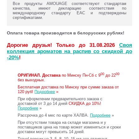
Все продукты AMOUAGE соответствуют стандартам
качества, имеют декларацию соответствия по
международному стандарту ЕАС и подтверждены
сертификатами.
Оплата товара производится в белорусских рублях!
Дорогие друзья! Только до 31.08.2026
Своя
коллекция ароматов на распив со скидкой до
-20%
!
00
00
ОРИГИНАЛ.
Доставка
по Минску Пн-Сб с 9
до 22
без выходных.
Бесплатная доставка по Минску при сумме заказа от
120 руб!
Подробнее
»
При оформлении предварительного заказа с
доставкой от 3 до 14 дней
СКИДКА до 10%!
Подробнее
»
Рассрочка до 4 мес по карте ХАЛВА.
Подробнее
»
При отсутствии товара на складе магазина и у
поставщиков цена на товар может изменяться и сроки
доставки могут превысить 14 дней.
Travel версии на 3, 5, 8, 10, 15 мл это отливант