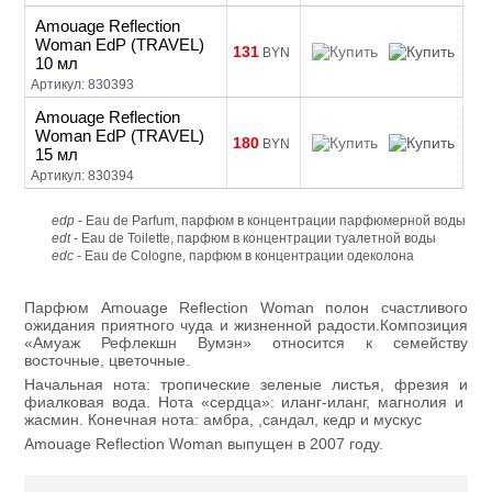
Amouage Reflection
Woman EdP (TRAVEL)
131
BYN
10 мл
Артикул: 830393
Amouage Reflection
Woman EdP (TRAVEL)
180
BYN
15 мл
Артикул: 830394
edp
- Eau de Parfum, парфюм в концентрации парфюмерной воды
edt
- Eau de Toilette, парфюм в концентрации туалетной воды
edc
- Eau de Cologne, парфюм в концентрации одеколона
Парфюм Amouage Reflection Woman полон счастливого
ожидания приятного чуда и жизненной радости.Композиция
«Амуаж Рефлекшн Вумэн» относится к семейству
восточные, цветочные.
Начальная нота: тропические зеленые листья, фрезия и
фиалковая вода. Нота «сердца»: иланг-иланг, магнолия и
жасмин. Конечная нота: амбра, ,сандал, кедр и мускус
Amouage Reflection Woman выпущен в 2007 году.