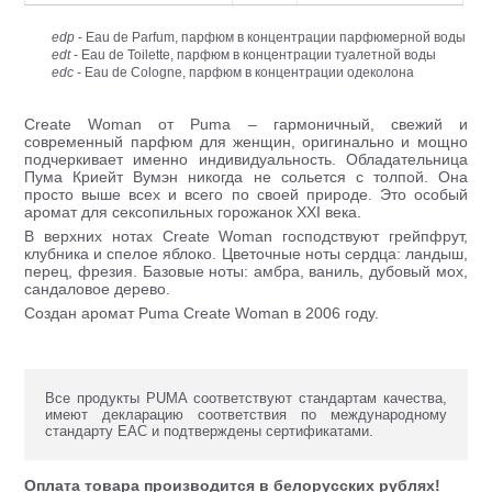
edp
- Eau de Parfum, парфюм в концентрации парфюмерной воды
edt
- Eau de Toilette, парфюм в концентрации туалетной воды
edc
- Eau de Cologne, парфюм в концентрации одеколона
Create Woman от Puma – гармоничный, свежий и
современный парфюм для женщин, оригинально и мощно
подчеркивает именно индивидуальность. Обладательница
Пума Криейт Вумэн никогда не сольется с толпой. Она
просто выше всех и всего по своей природе. Это особый
аромат для сексопильных горожанок XXI века.
В верхних нотах Create Woman господствуют грейпфрут,
клубника и спелое яблоко. Цветочные ноты сердца: ландыш,
перец, фрезия. Базовые ноты: амбра, ваниль, дубовый мох,
сандаловое дерево.
Создан аромат Puma Create Woman в 2006 году.
Все продукты PUMA соответствуют стандартам качества,
имеют декларацию соответствия по международному
стандарту ЕАС и подтверждены сертификатами.
Оплата товара производится в белорусских рублях!