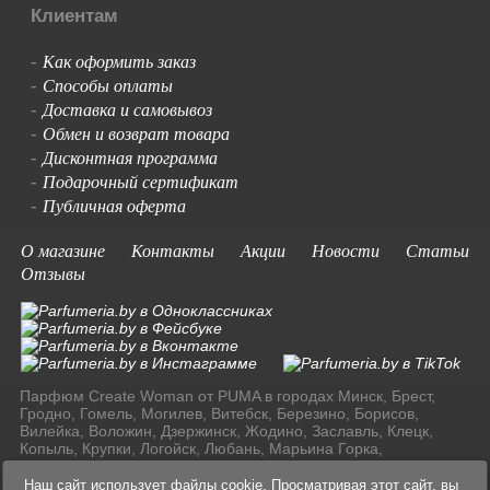
Клиентам
Как оформить заказ
-
Способы оплаты
-
Доставка и самовывоз
-
Обмен и возврат товара
-
Дисконтная программа
-
Подарочный сертификат
-
Публичная оферта
-
О магазине
Контакты
Акции
Новости
Статьи
Отзывы
Парфюм Create Woman от PUMA в городах Минск, Брест,
Гродно, Гомель, Могилев, Витебск, Березино, Борисов,
Вилейка, Воложин, Дзержинск, Жодино, Заславль, Клецк,
Копыль, Крупки, Логойск, Любань, Марьина Горка,
Молодечно, Мядель, Несвиж, Слуцк, Смолевичи, Солигорск,
Старые Дороги, Столбцы, Узда, Фаниполь по доступным
Наш сайт использует файлы cookie. Просматривая этот сайт, вы