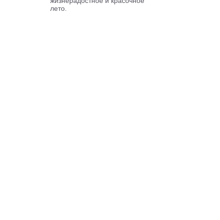
жизнерадостное и красочное
лето.