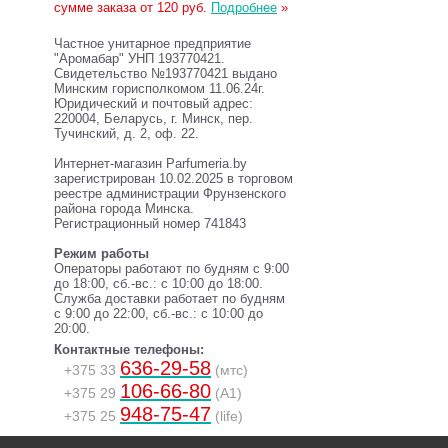
сумме заказа от 120 руб.
Подробнее
»
Частное унитарное предприятие
"Аромабар" УНП 193770421.
Свидетельство №193770421 выдано
Минским горисполкомом 11.06.24г.
Юридический и почтовый адрес:
220004, Беларусь, г. Минск, пер.
Тучинский, д. 2, оф. 22.
Интернет-магазин Parfumeria.by
зарегистрирован 10.02.2025 в торговом
реестре администрации Фрунзенского
района города Минска.
Регистрационный номер 741843
Режим работы
Операторы работают по будням с 9:00
до 18:00, сб.-вс.: с 10:00 до 18:00.
Служба доставки работает по будням
с 9:00 до 22:00, сб.-вс.: с 10:00 до
20:00.
Контактные телефоны:
636-29-58
+375 33
(мтс)
106-66-80
+375 29
(A1)
948-75-47
+375 25
(life)