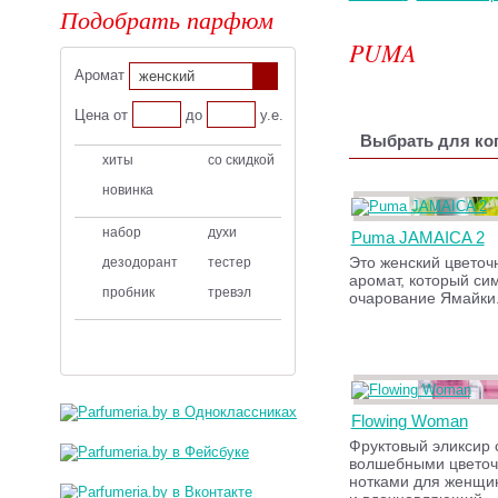
Подобрать парфюм
PUMA
Аромат
женский
Цена от
до
у.е.
Выбрать для ког
хиты
со скидкой
новинка
набор
духи
Puma JAMAICA 2
Это женский цветоч
дезодорант
тестер
аромат, который си
пробник
тревэл
очарование Ямайки
Flowing Woman
Фруктовый эликсир 
волшебными цвето
нотками для женщи