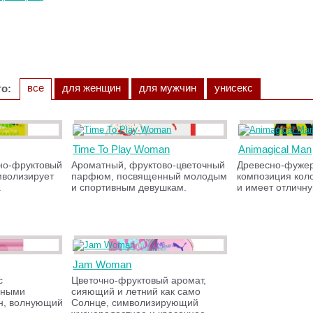
все
для женщин
для мужчин
унисекс
о:
Time To Play Woman
Animagical Man
но-фруктовый
Ароматный, фруктово-цветочный
Древесно-фуже
мволизирует
парфюм, посвященный молодым
композиция коло
.
и спортивным девушкам.
и имеет отличну
Jam Woman
с
Цветочно-фруктовый аромат,
чными
сияющий и летний как само
н, волнующий
Солнце, символизирующий