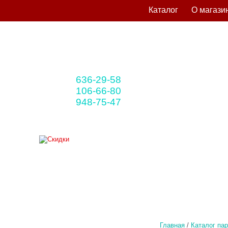
Каталог
О магази
636-29-58
+375 33
(мтс)
106-66-80
+375 29
(A1)
948-75-47
+375 25
(life)
Главная
/
Каталог па