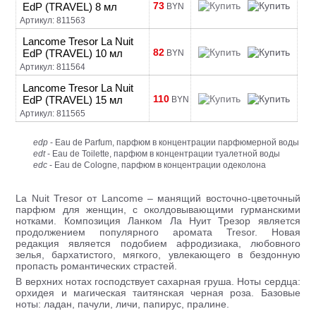
73
EdP (TRAVEL) 8 мл
BYN
Артикул: 811563
Lancome Tresor La Nuit
82
EdP (TRAVEL) 10 мл
BYN
Артикул: 811564
Lancome Tresor La Nuit
110
EdP (TRAVEL) 15 мл
BYN
Артикул: 811565
edp
- Eau de Parfum, парфюм в концентрации парфюмерной воды
edt
- Eau de Toilette, парфюм в концентрации туалетной воды
edc
- Eau de Cologne, парфюм в концентрации одеколона
La Nuit Tresor от Lancome – манящий восточно-цветочный
парфюм для женщин, с околдовывающими гурманскими
нотками. Композиция Ланком Ла Нуит Трезор является
продолжением популярного аромата Tresor. Новая
редакция является подобием афродизиака, любовного
зелья, бархатистого, мягкого, увлекающего в бездонную
пропасть романтических страстей.
В верхних нотах господствует сахарная груша. Ноты сердца:
орхидея и магическая таитянская черная роза. Базовые
ноты: ладан, пачули, личи, папирус, пралине.