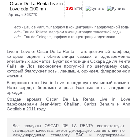
Oscar De La Renta Live in
192
Love edp (100 ml)
BYN
Артикул: 363770
edp
- Eau de Parfum, парфюм в концентрации парфюмерной воды
edt
- Eau de Toilette, парфюм в концентрации туалетной воды
edc
- Eau de Cologne, парфюм в концентрации одеколона
Live in Love от Oscar De La Renta — это цветочный парфюм,
который оценят любительницы свежих и одновременно
элегантных ароматов. Букет композиции Оскара де ля Рента
Лайв ин Лов вдохновлен прогулкой по цветущему саду,
который благоухает розы, ландыши, орхидея, флердоранж и
жасмин.
В верхних нотах Live in Love господствует душистый жасмин.
Ноты сердца: бергамот и роза. Базовые ноты: ландыш и
орхидея.
Создан аромат Oscar De La Renta Live in Love
парфюмерами Jean-Marc Chaillan, Carlos Benaim и Ann
Gottlieb в 2011 году.
Все продукты OSCAR DE LA RENTA соответствуют
стандартам качества, имеют декларацию соответствия по
международному стандарту ЕАС и подтверждены