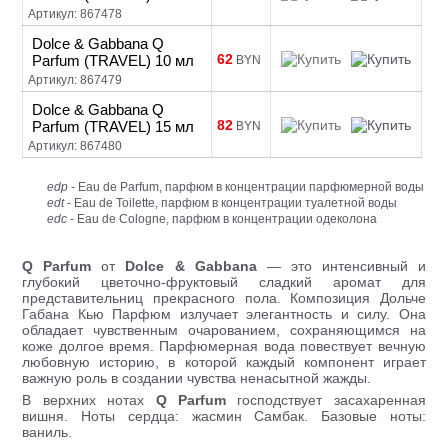
Артикул: 867478
Dolce & Gabbana Q
62
Parfum (TRAVEL) 10 мл
BYN
Артикул: 867479
Dolce & Gabbana Q
82
Parfum (TRAVEL) 15 мл
BYN
Артикул: 867480
edp
- Eau de Parfum, парфюм в концентрации парфюмерной воды
edt
- Eau de Toilette, парфюм в концентрации туалетной воды
edc
- Eau de Cologne, парфюм в концентрации одеколона
Q Parfum
от
Dolce & Gabbana
— это интенсивный и
глубокий цветочно-фруктовый сладкий аромат для
представительниц прекрасного пола. Композиция Дольче
Габана Кью Парфюм излучает элегантность и силу. Она
обладает чувственным очарованием, сохраняющимся на
коже долгое время. Парфюмерная вода повествует вечную
любовную историю, в которой каждый компонент играет
важную роль в создании чувства ненасытной жажды.
В верхних нотах
Q Parfum
господствует засахаренная
вишня. Ноты сердца: жасмин Самбак. Базовые ноты:
ваниль.