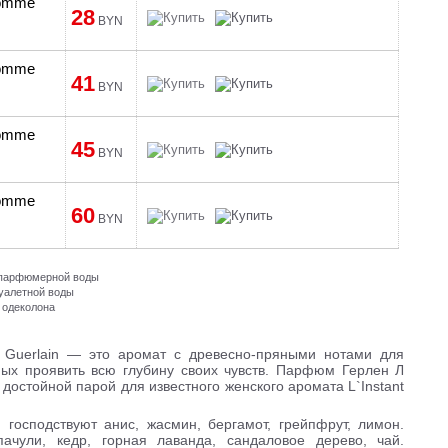
Homme
28
BYN
Homme
41
BYN
Homme
45
BYN
Homme
60
BYN
и парфюмерной воды
туалетной воды
 одеколона
т Guerlain — это аромат с древесно-пряными нотами для
ных проявить всю глубину своих чувств. Парфюм Герлен Л
достойной парой для известного женского аромата L`Instant
n господствуют анис, жасмин, бергамот, грейпфрут, лимон.
ачули, кедр, горная лаванда, сандаловое дерево, чай.