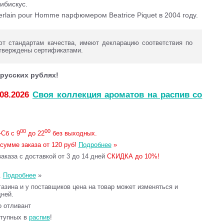
ибискус.
uerlain pour Homme парфюмером Beatrice Piquet в 2004 году.
т стандартам качества, имеют декларацию соответствия по
тверждены сертификатами.
русских рублях!
.08.2026
Своя коллекция ароматов на распив со
00
00
Сб с 9
до 22
без выходных.
сумме заказа от 120 руб!
Подробнее
»
каза с доставкой от 3 до 14 дней
СКИДКА до 10%!
.
Подробнее
»
газина и у поставщиков цена на товар может изменяться и
дней.
то отливант
ступных в
распив
!