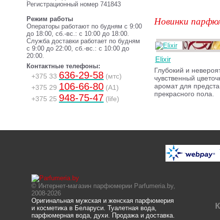
Регистрационный номер 741843
Новинки парфю
Режим работы
Операторы работают по будням с 9:00
до 18:00, сб.-вс.: с 10:00 до 18:00.
Служба доставки работает по будням
с 9:00 до 22:00, сб.-вс.: с 10:00 до
20:00.
Elixir
Контактные телефоны:
Глубокий и невероя
636-29-58
+375 33
(мтс)
чувственный цветоч
106-66-80
аромат для предста
+375 29
(A1)
прекрасного пола.
948-75-47
+375 25
(life)
© Интернет-магазин парфюмерии Parfumeria.by,
2008-2026
Оригинальная мужская и женская парфюмерия
К
и косметика в Беларуси. Туалетная вода,
парфюмерная вода, духи. Продажа и доставка.