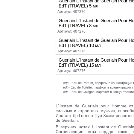
Guerlain L`Instant de Guerlain Pour 
EdT (TRAVEL) 5 мл
Артикул: 407276
Guerlain L`Instant de Guerlain Pour 
EdT (TRAVEL) 8 мл
Артикул: 407276
Guerlain L`Instant de Guerlain Pour 
EdT (TRAVEL) 10 мл
Артикул: 407276
Guerlain L`Instant de Guerlain Pour 
EdT (TRAVEL) 15 мл
Артикул: 407276
edp
- Eau de Parfum, парфюм в концентраци
edt
- Eau de Toilette, парфюм в концентрации 
edc
- Eau de Cologne, парфюм в концентрации
L`Instant de Guerlain pour Homme о
сильных и страстных мужчин, способ
Инстант Де Герлен Пур Хомм является 
de Guerlain.
В верхних нотах L Instant de Guerlai
Согревающие ноты сердца: какао, п