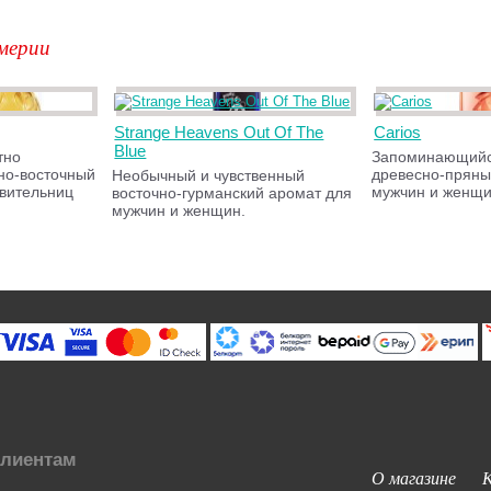
мерии
Strange Heavens Out Of The
Carios
Blue
тно
Запоминающийс
но-восточный
древесно-пряны
Необычный и чувственный
вительниц
мужчин и женщи
восточно-гурманский аромат для
мужчин и женщин.
лиентам
О магазине