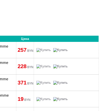
Цена
Homme
257
BYN
Homme
228
BYN
Homme
371
BYN
Homme
19
BYN