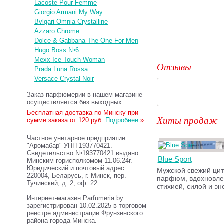
Lacoste Pour Femme
Giorgio Armani My Way
Bvlgari Omnia Crystalline
Azzaro Chrome
Dolce & Gabbana The One For Men
Hugo Boss №6
Mexx Ice Touch Woman
Отзывы
Prada Luna Rossa
Versace Crystal Noir
Заказ парфюмерии в нашем магазине
осуществляется без выходных.
Бесплатная доставка по Минску при
Хиты продаж
сумме заказа от 120 руб.
Подробнее
»
Частное унитарное предприятие
"Аромабар" УНП 193770421.
Свидетельство №193770421 выдано
Blue Sport
Минским горисполкомом 11.06.24г.
Юридический и почтовый адрес:
Мужской свежий ци
220004, Беларусь, г. Минск, пер.
парфюм, вдохновле
Тучинский, д. 2, оф. 22.
стихией, силой и эн
Интернет-магазин Parfumeria.by
зарегистрирован 10.02.2025 в торговом
реестре администрации Фрунзенского
района города Минска.