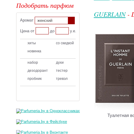
Подобрать парфюм
GUERLAIN
- 
Аромат
женский
Цена от
до
у.е.
хиты
со скидкой
новинка
набор
духи
дезодорант
тестер
пробник
тревэл
Туалетная в