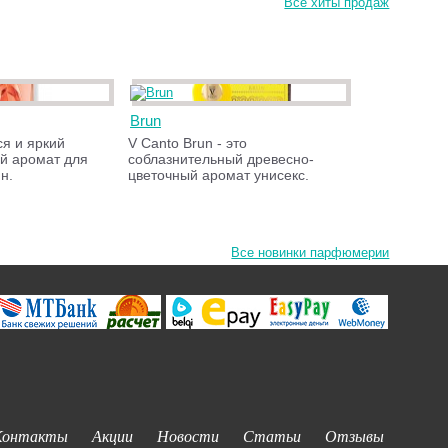
Все хиты продаж
Brun
я и яркий
V Canto Brun - это
й аромат для
соблазнительный древесно-
н.
цветочный аромат унисекс.
Все новинки парфюмерии
Контакты
Акции
Новости
Статьи
Отзывы