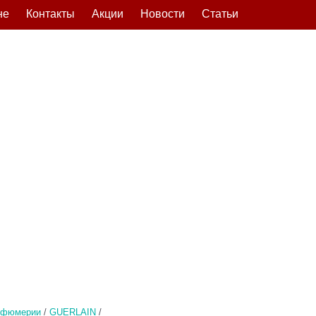
не
Контакты
Акции
Новости
Статьи
рфюмерии
/
GUERLAIN
/