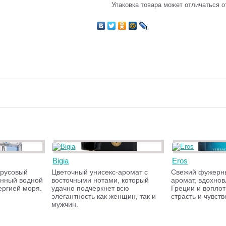
Упаковка товара может отличаться о
Bigia
Eros
трусовый
Цветочный унисекс-аромат с
Cвежий фужерн
нный водной
восточными нотами, который
аромат, вдохно
ергией моря.
удачно подчеркнет всю
Греции и вопло
элегантность как женщин, так и
страсть и чувст
мужчин.