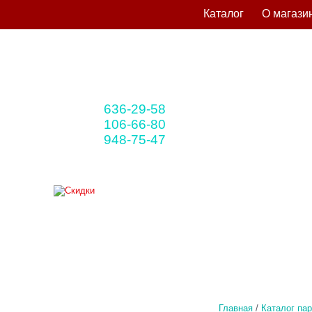
Каталог
О магази
636-29-58
+375 33
(мтс)
106-66-80
+375 29
(A1)
948-75-47
+375 25
(life)
Главная
/
Каталог па