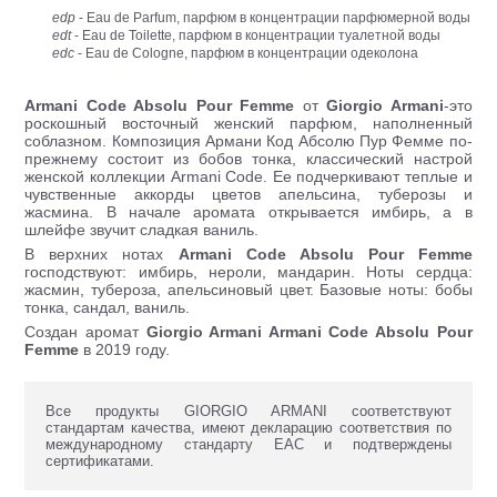
edp
- Eau de Parfum, парфюм в концентрации парфюмерной воды
edt
- Eau de Toilette, парфюм в концентрации туалетной воды
edc
- Eau de Cologne, парфюм в концентрации одеколона
Armani Code Absolu Pour Femme
от
Giorgio Armani
-это
роскошный восточный женский парфюм, наполненный
соблазном. Композиция Армани Код Абсолю Пур Фемме по-
прежнему состоит из бобов тонка, классический настрой
женской коллекции Armani Code. Ее подчеркивают теплые и
чувственные аккорды цветов апельсина, туберозы и
жасмина. В начале аромата открывается имбирь, а в
шлейфе звучит сладкая ваниль.
В верхних нотах
Armani Code Absolu Pour Femme
господствуют: имбирь, нероли, мандарин. Ноты сердца:
жасмин, тубероза, апельсиновый цвет. Базовые ноты: бобы
тонка, сандал, ваниль.
Создан аромат
Giorgio Armani Armani Code Absolu Pour
Femme
в 2019 году.
Все продукты GIORGIO ARMANI соответствуют
стандартам качества, имеют декларацию соответствия по
международному стандарту ЕАС и подтверждены
сертификатами.