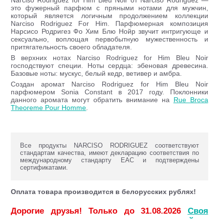
Narciso Rodriguez for Him Bleu Noir от Narciso Rodriguez —
это фужерный парфюм с пряными нотами для мужчин,
который является логичным продолжением коллекции
Narciso Rodriguez For Him. Парфюмерная композиция
Нарсисо Родригез Фо Хим Блю Нойр звучит интригующе и
сексуально, воплощая первобытную мужественность и
притягательность своего обладателя.
В верхних нотах Narciso Rodriguez for Him Bleu Noir
господствуют специи. Ноты сердца: эбеновая древесина.
Базовые ноты: мускус, белый кедр, ветивер и амбра.
Создан аромат Narciso Rodriguez for Him Bleu Noir
парфюмером Sonia Constant в 2017 году. Поклонники
данного аромата могут обратить внимание на
Rue Broca
Theoreme Pour Homme
.
Все продукты NARCISO RODRIGUEZ соответствуют
стандартам качества, имеют декларацию соответствия по
международному стандарту ЕАС и подтверждены
сертификатами.
Оплата товара производится в белорусских рублях!
Дорогие друзья! Только до 31.08.2026
Своя