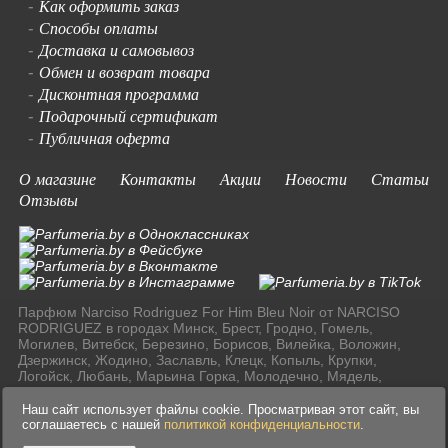
Как оформить заказ
-
Способы оплаты
-
Доставка и самовывоз
-
Обмен и возврат товара
-
Дисконтная программа
-
Подарочный сертификат
-
Публичная оферта
-
О магазине
Контакты
Акции
Новости
Статьи
Отзывы
Парфюм Narciso Rodriguez For Him Bleu Noir от NARCISO
RODRIGUEZ в городах Минск, Брест, Гродно, Гомель,
Могилев, Витебск, Березино, Борисов, Вилейка, Воложин,
Дзержинск, Жодино, Заславль, Клецк, Копыль, Крупки,
Логойск, Любань, Марьина Горка, Молодечно, Мядель,
Несвиж, Слуцк, Смолевичи, Солигорск, Старые Дороги,
Столбцы, Узда, Фаниполь по доступным ценам в Ресублике
Наш сайт использует файлы cookie. Просматривая этот сайт, вы
Беларусь.
соглашаетесь с нашей
политикой конфиденциальности
.