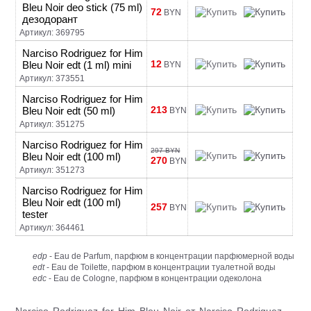
Bleu Noir deo stick (75 ml)
72
BYN
дезодорант
Артикул: 369795
Narciso Rodriguez for Him
12
Bleu Noir edt (1 ml) mini
BYN
Артикул: 373551
Narciso Rodriguez for Him
213
Bleu Noir edt (50 ml)
BYN
Артикул: 351275
Narciso Rodriguez for Him
297 BYN
Bleu Noir edt (100 ml)
270
BYN
Артикул: 351273
Narciso Rodriguez for Him
Bleu Noir edt (100 ml)
257
BYN
tester
Артикул: 364461
edp
- Eau de Parfum, парфюм в концентрации парфюмерной воды
edt
- Eau de Toilette, парфюм в концентрации туалетной воды
edc
- Eau de Cologne, парфюм в концентрации одеколона