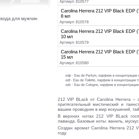
Артикул: 810577
Carolina Herrera 212 VIP Black EDP
8 мл
вода для мужчин
Артикул: 810578
Carolina Herrera 212 VIP Black EDP
10 мл
Артикул: 810579
Carolina Herrera 212 VIP Black EDP
15 мл
Артикул: 810580
edp
- Eau de Parfum, парфюм в концентраци
edt
- Eau de Toilette, парфюм в концентрации 
edc
- Eau de Cologne, парфюм в концентрации
212 VIP BLack от Carolina Herrera 
притягательный мистический и таин
вашим проводник в мир искушений, тайн
В верхних нотах 212 VIP BLack госп
лаванда. Базовые ноты: ваниль, мускус
Создан аромат Carolina Herrera 212 
году.