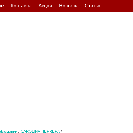
не
Контакты
Акции
Новости
Статьи
рфюмерии
/
CAROLINA HERRERA
/