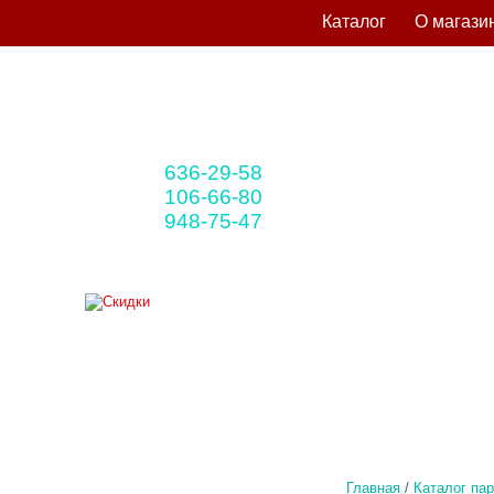
Каталог
О магази
636-29-58
+375 33
(мтс)
106-66-80
+375 29
(A1)
948-75-47
+375 25
(life)
Главная
/
Каталог па