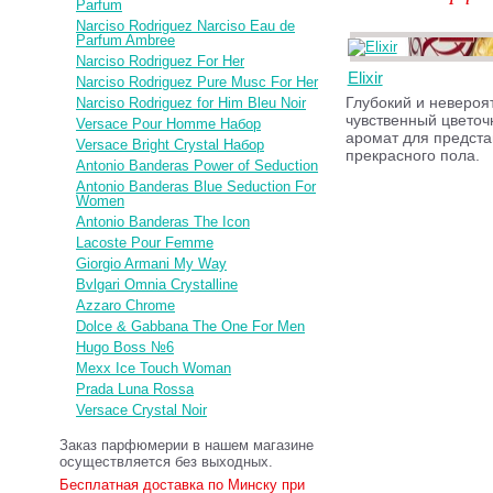
Parfum
Narciso Rodriguez Narciso Eau de
Parfum Ambree
Narciso Rodriguez For Her
Elixir
Narciso Rodriguez Pure Musc For Her
Глубокий и невероя
Narciso Rodriguez for Him Bleu Noir
чувственный цветоч
Versace Pour Homme Набор
аромат для предста
Versace Bright Crystal Набор
прекрасного пола.
Antonio Banderas Power of Seduction
Antonio Banderas Blue Seduction For
Women
Antonio Banderas The Icon
Lacoste Pour Femme
Giorgio Armani My Way
Bvlgari Omnia Crystalline
Azzaro Chrome
Dolce & Gabbana The One For Men
Hugo Boss №6
Mexx Ice Touch Woman
Prada Luna Rossa
Versace Crystal Noir
Заказ парфюмерии в нашем магазине
осуществляется без выходных.
Бесплатная доставка по Минску при