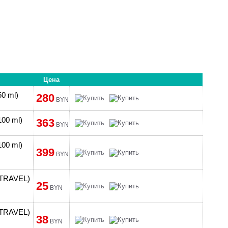
Цена
50 ml)
280
BYN
100 ml)
363
BYN
100 ml)
399
BYN
 (TRAVEL)
25
BYN
 (TRAVEL)
38
BYN