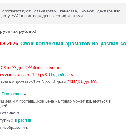
оответствуют стандартам качества, имеют декларацию
дарту ЕАС и подтверждены сертификатами.
русских рублях!
.08.2026
Своя коллекция ароматов на распив со
00
00
Сб с 9
до 22
без выходных.
сумме заказа от 120 руб!
Подробнее
»
каза с доставкой от 3 до 14 дней
СКИДКА до 10%!
.
Подробнее
»
газина и у поставщиков цена на товар может изменяться и
дней.
то отливант
ступных в
распив
!
т изображения.