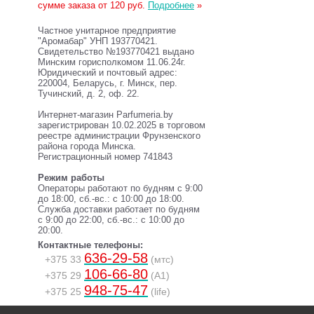
сумме заказа от 120 руб.
Подробнее
»
Частное унитарное предприятие
"Аромабар" УНП 193770421.
Свидетельство №193770421 выдано
Минским горисполкомом 11.06.24г.
Юридический и почтовый адрес:
220004, Беларусь, г. Минск, пер.
Тучинский, д. 2, оф. 22.
Интернет-магазин Parfumeria.by
зарегистрирован 10.02.2025 в торговом
реестре администрации Фрунзенского
района города Минска.
Регистрационный номер 741843
Режим работы
Операторы работают по будням с 9:00
до 18:00, сб.-вс.: с 10:00 до 18:00.
Служба доставки работает по будням
с 9:00 до 22:00, сб.-вс.: с 10:00 до
20:00.
Контактные телефоны:
636-29-58
+375 33
(мтс)
106-66-80
+375 29
(A1)
948-75-47
+375 25
(life)