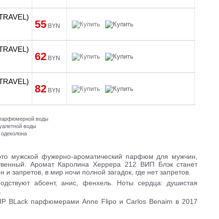
 (TRAVEL)
55
BYN
 (TRAVEL)
62
BYN
 (TRAVEL)
82
BYN
и парфюмерной воды
туалетной воды
 одеколона
– это мужской фужерно-ароматический парфюм для мужчин,
ственный. Аромат Каролина Херрера 212 ВИП Блэк станет
 и запретов, в мир ночи полной загадок, где нет запретов.
одствуют абсент, анис, фенхель. Ноты сердца: душистая
.
VIP BLack парфюмерами Anne Flipo и Carlos Benaim в 2017