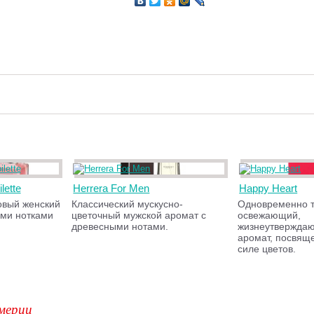
lette
Herrera For Men
Happy Heart
овый женский
Классический мускусно-
Одновременно 
ми нотками
цветочный мужской аромат с
освежающий,
древесными нотами.
жизнеутвержда
аромат, посвящ
силе цветов.
мерии