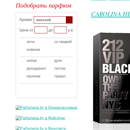
Подобрать парфюм
CAROLINA H
Аромат
женский
Цена от
до
у.е.
хиты
со скидкой
новинка
набор
духи
дезодорант
тестер
пробник
тревэл