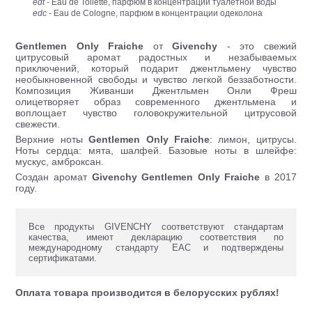
edt
- Eau de Toilette, парфюм в концентрации туалетной воды
edc
- Eau de Cologne, парфюм в концентрации одеколона
Gentlemen Only Fraiche
от
Givenchy
- это свежий
цитрусовый аромат радостных и незабываемых
приключений, который подарит джентльмену чувство
необыкновенной свободы и чувство легкой беззаботности.
Композиция Живанши Джентльмен Онли Фреш
олицетворяет образ современного джентльмена и
воплощает чувство головокружительной цитрусовой
свежести.
Верхние ноты
Gentlemen Only Fraiche
: лимон, цитрусы.
Ноты сердца: мята, шалфей. Базовые ноты в шлейфе:
мускус, амброксан.
Создан аромат
Givenchy Gentlemen Only Fraiche
в 2017
году.
Все продукты GIVENCHY соответствуют стандартам
качества, имеют декларацию соответствия по
международному стандарту ЕАС и подтверждены
сертификатами.
Оплата товара производится в белорусских рублях!