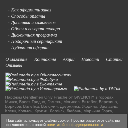
Как оформить заказ
-
Способы оплаты
-
Доставка и самовывоз
-
Обмен и возврат товара
-
Дисконтная программа
-
Подарочный сертификат
-
Публичная оферта
-
О магазине
Контакты
Акции
Новости
Статьи
Отзывы
Парфюм Gentlemen Only Fraiche от GIVENCHY в городах
Минск, Брест, Гродно, Гомель, Могилев, Витебск, Березино,
Борисов, Вилейка, Воложин, Дзержинск, Жодино, Заславль,
Клецк, Копыль, Крупки, Логойск, Любань, Марьина Горка,
Молодечно, Мядель, Несвиж, Слуцк, Смолевичи, Солигорск,
Старые Дороги, Столбцы, Узда, Фаниполь по доступным
Наш сайт использует файлы cookie. Просматривая этот сайт, вы
ценам в Ресублике Беларусь.
соглашаетесь с нашей
политикой конфиденциальности
.