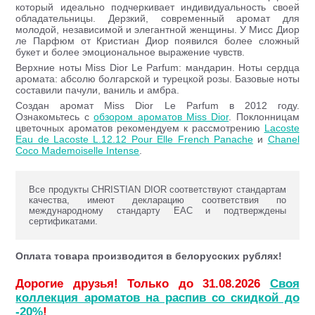
который идеально подчеркивает индивидуальность своей
обладательницы. Дерзкий, современный аромат для
молодой, независимой и элегантной женщины. У Мисс Диор
ле Парфюм от Кристиан Диор появился более сложный
букет и более эмоциональное выражение чувств.
Верхние ноты Miss Dior Le Parfum: мандарин. Ноты сердца
аромата: абсолю болгарской и турецкой розы. Базовые ноты
составили пачули, ваниль и амбра.
Создан аромат Miss Dior Le Parfum в 2012 году.
Ознакомьтесь с
обзором ароматов Miss Dior
. Поклонницам
цветочных ароматов рекомендуем к рассмотрению
Lacoste
Eau de Lacoste L.12.12 Pour Elle French Panache
и
Chanel
Coco Mademoiselle Intense
.
Все продукты CHRISTIAN DIOR соответствуют стандартам
качества, имеют декларацию соответствия по
международному стандарту ЕАС и подтверждены
сертификатами.
Оплата товара производится в белорусских рублях!
Дорогие друзья! Только до 31.08.2026
Своя
коллекция ароматов на распив со скидкой до
-20%
!