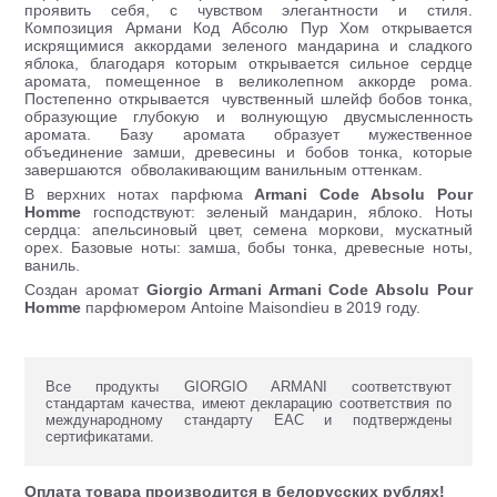
проявить себя, с чувством элегантности и стиля.
Композиция Армани Код Абсолю Пур Хом открывается
искрящимися аккордами зеленого мандарина и сладкого
яблока, благодаря которым открывается сильное сердце
аромата, помещенное в великолепном аккорде рома.
Постепенно открывается чувственный шлейф бобов тонка,
образующие глубокую и волнующую двусмысленность
аромата. Базу аромата образует мужественное
объединение замши, древесины и бобов тонка, которые
завершаются обволакивающим ванильным оттенкам.
В верхних нотах парфюма
Armani Code Absolu Pour
Homme
господствуют: зеленый мандарин, яблоко. Ноты
сердца: апельсиновый цвет, семена моркови, мускатный
орех. Базовые ноты: замша, бобы тонка, древесные ноты,
ваниль.
Создан аромат
Giorgio Armani Armani Code Absolu Pour
Homme
парфюмером Antoine Maisondieu в 2019 году.
Все продукты GIORGIO ARMANI соответствуют
стандартам качества, имеют декларацию соответствия по
международному стандарту ЕАС и подтверждены
сертификатами.
Оплата товара производится в белорусских рублях!