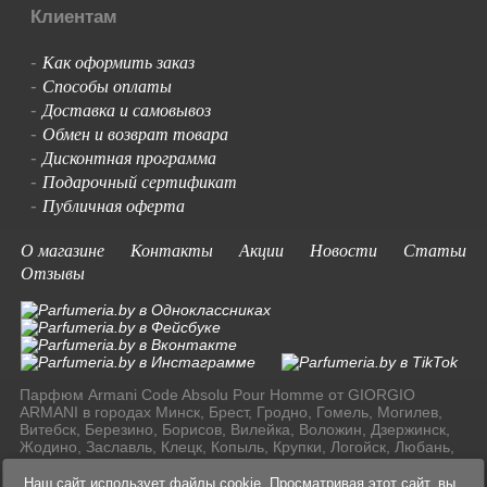
Клиентам
Как оформить заказ
-
Способы оплаты
-
Доставка и самовывоз
-
Обмен и возврат товара
-
Дисконтная программа
-
Подарочный сертификат
-
Публичная оферта
-
О магазине
Контакты
Акции
Новости
Статьи
Отзывы
Парфюм Armani Code Absolu Pour Homme от GIORGIO
ARMANI в городах Минск, Брест, Гродно, Гомель, Могилев,
Витебск, Березино, Борисов, Вилейка, Воложин, Дзержинск,
Жодино, Заславль, Клецк, Копыль, Крупки, Логойск, Любань,
Марьина Горка, Молодечно, Мядель, Несвиж, Слуцк,
Смолевичи, Солигорск, Старые Дороги, Столбцы, Узда,
Наш сайт использует файлы cookie. Просматривая этот сайт, вы