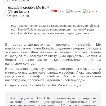
Артикул: 365869
Escada Incredible Me EdP
338
(75 мл tester)
BYN
Артикул: 392170
edp
- Eau de Parfum, парфюм в концентрации парфюмерной воды
edt
- Eau de Toilette, парфюм в концентрации туалетной воды
edc
- Eau de Cologne, парфюм в концентрации одеколона
В ориентально-цветочном аромате
Incredible Me
парфюмеры компнаии
Escada
соединили энергию Запада и
экзотику Азии. Женственный и нежный парфюм Эскада
Инкредибл Ми благоухает цветущими орхидеями, чарует и
бодрит, оставляя самые яркие впечатления о летнем
ванильном солнце.
Ноты пышного терамису в сердце раскрашены клементином
и жимолостью, даря коже парящую свободу. А окутывающий
сандаловый шлейф Incredible Me – безграничное
наслаждение, способное наделить силой природы.
Создан аромат Escada Incredible Me в 2008 году.
Все продукты ESCADA соответствуют стандартам
качества, имеют декларацию соответствия по
международному стандарту ЕАС и подтверждены