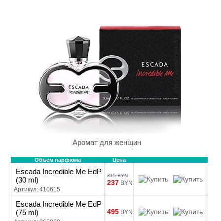
Аромат для женщин
Объем парфюма
Цена
Escada Incredible Me EdP
315 BYN
(30 ml)
237
BYN
Артикул: 410615
Escada Incredible Me EdP
495
(75 ml)
BYN