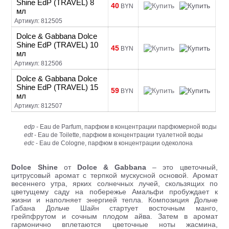
Shine EdP (TRAVEL) 8
40
BYN
мл
Артикул: 812505
Dolce & Gabbana Dolce
Shine EdP (TRAVEL) 10
45
BYN
мл
Артикул: 812506
Dolce & Gabbana Dolce
Shine EdP (TRAVEL) 15
59
BYN
мл
Артикул: 812507
edp
- Eau de Parfum, парфюм в концентрации парфюмерной воды
edt
- Eau de Toilette, парфюм в концентрации туалетной воды
edc
- Eau de Cologne, парфюм в концентрации одеколона
Dolce Shine
от
Dolce & Gabbana
– это цветочный,
цитрусовый аромат с терпкой мускусной основой. Аромат
весеннего утра, ярких солнечных лучей, скользящих по
цветущему саду на побережье Амальфи пробуждает к
жизни и наполняет энергией тепла. Композиция Дольче
Габана Дольче Шайн стартует восточным манго,
грейпфрутом и сочным плодом айва. Затем в аромат
гармонично вплетаются цветочные ноты жасмина,