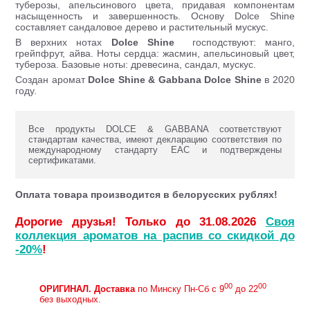
туберозы, апельсинового цвета, придавая компонентам
насыщенность и завершенность. Основу Dolce Shine
составляет сандаловое дерево и растительный мускус.
В верхних нотах
Dolce Shine
господствуют: манго,
грейпфрут, айва. Ноты сердца: жасмин, апельсиновый цвет,
тубероза. Базовые ноты: древесина, сандал, мускус.
Создан аромат
Dolce Shine & Gabbana Dolce Shine
в 2020
году.
Все продукты DOLCE & GABBANA соответствуют
стандартам качества, имеют декларацию соответствия по
международному стандарту ЕАС и подтверждены
сертификатами.
Оплата товара производится в белорусских рублях!
Дорогие друзья! Только до 31.08.2026
Своя
коллекция ароматов на распив со скидкой до
-20%
!
00
00
ОРИГИНАЛ.
Доставка
по Минску Пн-Сб с 9
до 22
без выходных.