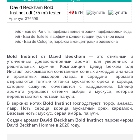
Объем парфюма
Цена
David Beckham Bold
49
Instinct edt (75 ml) tester
BYN
Артикул: 376598
edp
- Eau de Parfum, парфюм в концентрации парфюмерной воды
edt
- Eau de Toilette, парфюм в концентрации туалетной воды
edc
- Eau de Cologne, парфюм в концентрации одеколона
Bold Instinct
от
David Beckham
— это стильный и
утонченный древесно-пряный аромат для уверенных и
решительных мужчин. Композиция Дэвид Бекхэм Блд
Инстикт раскрывается сочетанием сочных аккордов ананаса
и ароматных аккордов лавра. в середине аромата
открываются теплые оттенки мускатного ореха и корицы,
которые созвучно сочетаются с кардамоном. Шлейф
аромата украшают оттенки амбры и мускуса, которые
переплетаются с нотами пачули.
В верхних нотах
Bold Instinct
господствуют: торф, ананас,
лавр. Ноты сердца: корица, мускатный орех, кардамон.
Базовые ноты: мускус, серая амбра, пачули.
Создан аромат
David Beckham Bold Instinct
парфюмером
David Beckham Homme в 2020 году.