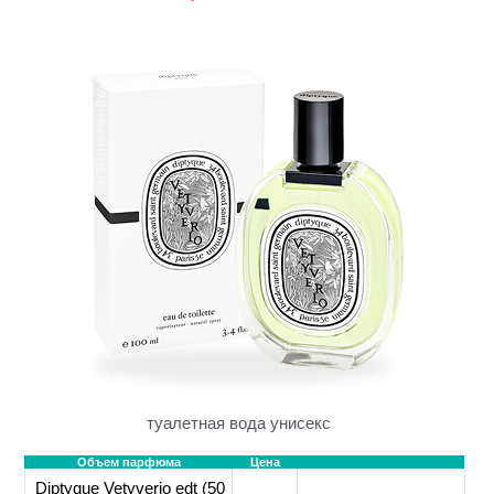
туалетная вода унисекс
Объем парфюма
Цена
Diptyque Vetyverio edt (50