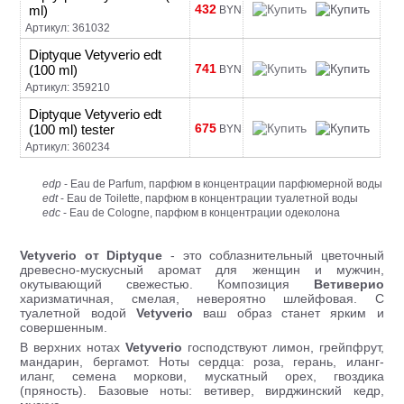
432
ml)
BYN
Артикул: 361032
Diptyque Vetyverio edt
741
(100 ml)
BYN
Артикул: 359210
Diptyque Vetyverio edt
675
(100 ml) tester
BYN
Артикул: 360234
edp
- Eau de Parfum, парфюм в концентрации парфюмерной воды
edt
- Eau de Toilette, парфюм в концентрации туалетной воды
edc
- Eau de Cologne, парфюм в концентрации одеколона
Vetyverio от
Diptyque
- это соблазнительный цветочный
древесно-мускусный аромат для женщин и мужчин,
окутывающий свежестью. Композиция
Ветиверио
харизматичная, смелая, невероятно шлейфовая.
С
туалетной водой
Vetyverio
ваш образ станет ярким и
совершенным.
В верхних нотах
Vetyverio
господствуют лимон, грейпфрут,
мандарин, бергамот. Ноты сердца: роза, герань, иланг-
иланг, семена моркови, мускатный орех, гвоздика
(пряность). Базовые ноты: ветивер, вирджинский кедр,