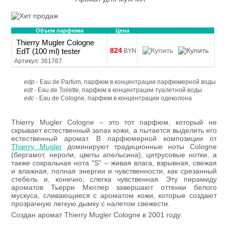
Объем парфюма
Цена
Thierry Mugler Cologne
824
EdT (100 ml) tester
BYN
Артикул: 361767
edp
- Eau de Parfum, парфюм в концентрации парфюмерной воды
edt
- Eau de Toilette, парфюм в концентрации туалетной воды
edc
- Eau de Cologne, парфюм в концентрации одеколона
Thierry Mugler Cologne – это тот парфюм, который не
скрывает естественный запах кожи, а пытается выделить его
естественный аромат. В парфюмерной композиции от
Thierry Mugler
доминируют традиционные ноты Cologne
(бергамот, нероли, цветы апельсина), цитрусовые нотки, а
также сокральная нота "S" – живая влага, взрывная, свежая
и влажная, полная энергии и чувственности, как срезанный
стебель и, конечно, слегка чувственная. Эту пирамиду
ароматов Тьерри Мюглер завершают оттенки белого
мускуса, сливающиеся с ароматом кожи, которые создают
прозрачную легкую дымку с налетом свежести.
Создан аромат Thierry Mugler Cologne в 2001 году.