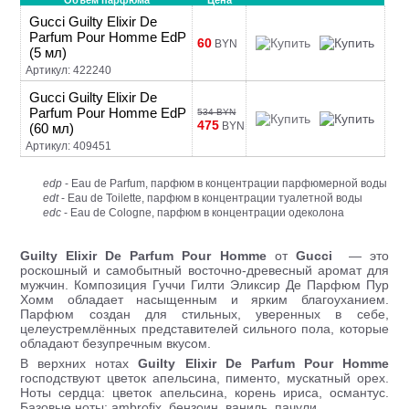
Объем парфюма
Цена
Gucci Guilty Elixir De
Parfum Pour Homme EdP
60
BYN
(5 мл)
Артикул: 422240
Gucci Guilty Elixir De
Parfum Pour Homme EdP
534 BYN
475
BYN
(60 мл)
Артикул: 409451
edp
- Eau de Parfum, парфюм в концентрации парфюмерной воды
edt
- Eau de Toilette, парфюм в концентрации туалетной воды
edc
- Eau de Cologne, парфюм в концентрации одеколона
Guilty Elixir De Parfum Pour Homme
от
Gucci
— это
роскошный и самобытный восточно-древесный аромат для
мужчин. Композиция Гуччи Гилти Эликсир Де Парфюм Пур
Хомм обладает насыщенным и ярким благоуханием.
Парфюм создан для стильных, уверенных в себе,
целеустремлённых представителей сильного пола, которые
обладают безупречным вкусом.
В верхних нотах
Guilty Elixir De Parfum Pour Homme
господствуют цветок апельсина, пименто, мускатный орех.
Ноты сердца: цветок апельсина, корень ириса, османтус.
Базовые ноты: ambrofix, бензоин, ваниль, пачули.