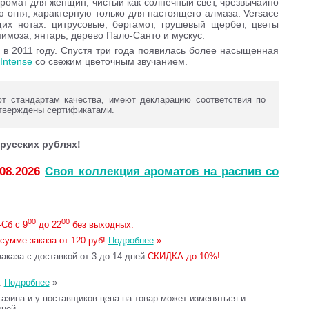
ромат для женщин, чистый как солнечный свет, чрезвычайно
 огня, характерную только для настоящего алмаза. Versace
их нотах: цитрусовые, бергамот, грушевый щербет, цветы
имоза, янтарь, дерево Пало-Санто и мускус.
 в 2011 году. Спустя три года появилась более насыщенная
Intense
со свежим цветочным звучанием.
 стандартам качества, имеют декларацию соответствия по
тверждены сертификатами.
русских рублях!
.08.2026
Своя коллекция ароматов на распив со
00
00
Сб с 9
до 22
без выходных.
сумме заказа от 120 руб!
Подробнее
»
каза с доставкой от 3 до 14 дней
СКИДКА до 10%!
.
Подробнее
»
газина и у поставщиков цена на товар может изменяться и
дней.