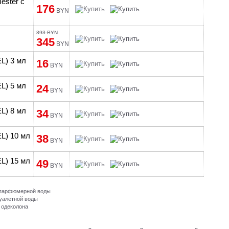
ester с
176
BYN
393 BYN
345
BYN
L) 3 мл
16
BYN
L) 5 мл
24
BYN
L) 8 мл
34
BYN
L) 10 мл
38
BYN
L) 15 мл
49
BYN
и парфюмерной воды
туалетной воды
 одеколона