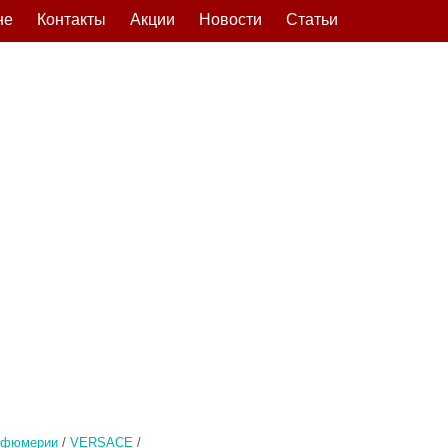
не
Контакты
Акции
Новости
Статьи
рфюмерии
/
VERSACE
/