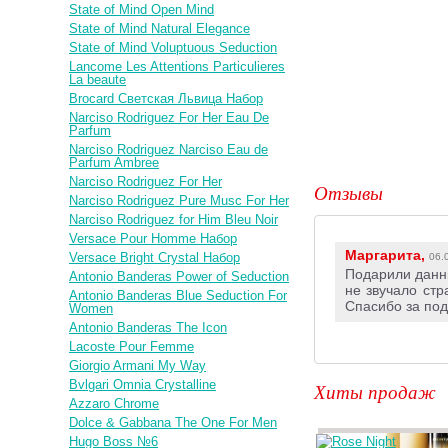
State of Mind Open Mind
State of Mind Natural Elegance
State of Mind Voluptuous Seduction
Lancome Les Attentions Particulieres
La beaute
Brocard Светская Львица Набор
Narciso Rodriguez For Her Eau De
Parfum
Narciso Rodriguez Narciso Eau de
Parfum Ambree
Narciso Rodriguez For Her
Отзывы
Narciso Rodriguez Pure Musc For Her
Narciso Rodriguez for Him Bleu Noir
Versace Pour Homme Набор
Маргарита,
Versace Bright Crystal Набор
06.
Подарили данны
Antonio Banderas Power of Seduction
не звучало стр
Antonio Banderas Blue Seduction For
Спасибо за под
Women
Antonio Banderas The Icon
Lacoste Pour Femme
Giorgio Armani My Way
Bvlgari Omnia Crystalline
Хиты продаж
Azzaro Chrome
Dolce & Gabbana The One For Men
Hugo Boss №6