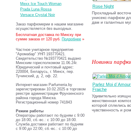
Mexx Ice Touch Woman
Rose Night
Prada Luna Rossa
Прохладный восточ
Versace Crystal Noir
унисекс-парфюм дл
дам и галантных му
Заказ парфюмерии в нашем магазине
осуществляется без выходных.
Бесплатная доставка по Минску при
сумме заказа от 120 руб.
Подробнее
»
Частное унитарное предприятие
"Аромабар" УНП 193770421.
Свидетельство №193770421 выдано
Новинки парфю
Минским горисполкомом 11.06.24г.
Юридический и почтовый адрес:
220004, Беларусь, г. Минск, пер.
Тучинский, д. 2, оф. 22.
Parlez Moi d`Amour
Интернет-магазин Parfumeria.by
зарегистрирован 10.02.2025 в торговом
Fraiche
реестре администрации Фрунзенского
Удивительно изящна
района города Минска.
женственная композ
Регистрационный номер 741843
которой сплелись в
чувственность и ром
Режим работы
Операторы работают по будням с 9:00
до 18:00, сб.-вс.: с 10:00 до 18:00.
Служба доставки работает по будням
с 9:00 до 22:00, сб.-вс.: с 10:00 до