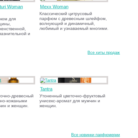
turi Woman
Mexx Woman
Классический цитрусовый
парфюм с древесным шлейфом,
фюм для
волнующий и динамичный,
щины,
любимый и узнаваемый многими.
женственной,
лазнительной и
Все хиты продаж
Tantra
точно-древесный
Утоненный цветочно-фруктовый
ьно-кожаными
унисекс-аромат для мужчин и
чин и женщин.
женщин.
Все новинки парфюмерии