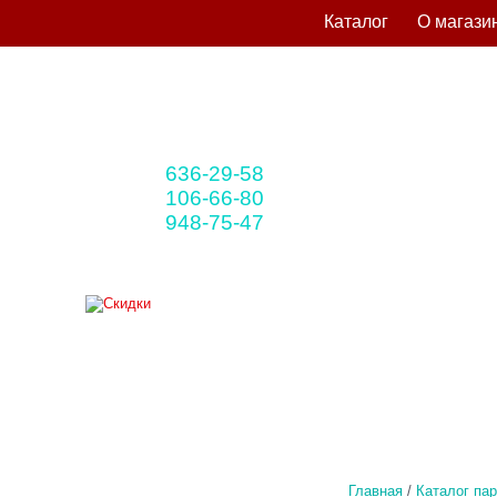
Каталог
О магази
636-29-58
+375 33
(мтс)
106-66-80
+375 29
(A1)
948-75-47
+375 25
(life)
Главная
/
Каталог па