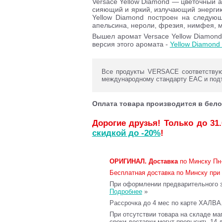
Versace Yellow Diamond — цветочный а
сияющий и яркий, излучающий энергию
Yellow Diamond построен на следующ
апельсина, нероли, фрезия, нимфея, м
Вышел аромат Versace Yellow Diamond
версия этого аромата -
Yellow Diamond 
Все продукты VERSACE соответствуют
международному стандарту ЕАС и под
Оплата товара производится в бело
Дорогие друзья! Только до 31
скидкой до -20%
!
ОРИГИНАЛ.
Доставка
по Минску Пн-
Бесплатная доставка по Минску при 
При оформлении предварительного за
Подробнее
»
Рассрочка до 4 мес по карте ХАЛВА
При отсутствии товара на складе ма
сроки доставки могут превысить 14 