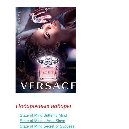
Подарочные наборы
State of Mind Butterfly Mind
State of Mind L`Ame Slave
State of Mind Secret of Success