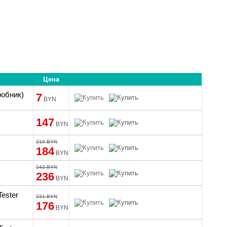
Цена
робник)
7
BYN
147
BYN
210 BYN
184
BYN
243 BYN
236
BYN
Tester
231 BYN
176
BYN