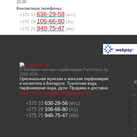
20:00.
Контактные телефоны:
636-29-58
+375 33
(мтс)
106-66-80
+375 29
(A1)
948-75-47
+375 25
(life)
© Интернет-магазин парфюмерии Parfumeria.by,
2008-2026
Оригинальная мужская и женская парфюмерия
К
и косметика в Беларуси. Туалетная вода,
парфюмерная вода, духи. Продажа и доставка.
Политика конфиденциальности
636-29-58
+375 33
(мтс)
106-66-80
+375 29
(A1)
948-75-47
+375 25
(life)