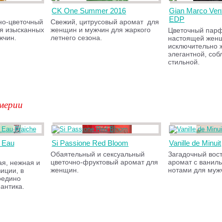
CK One Summer 2016
Gian Marco Ven
EDP
но-цветочный
Свежий, цитрусовый аромат для
я изысканных
женщин и мужчин для жаркого
Цветочный пар
жчин.
летнего сезона.
настоящей жен
исключительно 
элегантной, соб
стильной.
мерии
 Eau
Si Passione Red Bloom
Vanille de Minuit
Обаятельный и сексуальный
Загадочный вос
цветочно-фруктовый аромат для
аромат с ванил
я, нежная и
женщин.
нотами для муж
иции, в
оедино
антика.