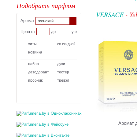
Подобрать парфюм
VERSACE
- Ye
Аромат
женский
Цена от
до
у.е.
хиты
со скидкой
новинка
набор
духи
дезодорант
тестер
пробник
тревэл
Аромат 