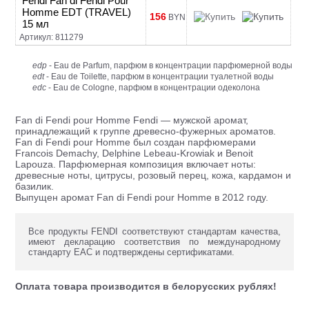
Fendi Fan di Fendi Pour
Homme EDT (TRAVEL)
156
BYN
15 мл
Артикул: 811279
edp
- Eau de Parfum, парфюм в концентрации парфюмерной воды
edt
- Eau de Toilette, парфюм в концентрации туалетной воды
edc
- Eau de Cologne, парфюм в концентрации одеколона
Fan di Fendi pour Homme Fendi — мужской аромат,
принадлежащий к группе древесно-фужерных ароматов.
Fan di Fendi pour Homme был создан парфюмерами
Francois Demachy, Delphine Lebeau-Krowiak и Benoit
Lapouza. Парфюмерная композиция включает ноты:
древесные ноты, цитрусы, розовый перец, кожа, кардамон и
базилик.
Выпущен аромат Fan di Fendi pour Homme в 2012 году.
Все продукты FENDI соответствуют стандартам качества,
имеют декларацию соответствия по международному
стандарту ЕАС и подтверждены сертификатами.
Оплата товара производится в белорусских рублях!