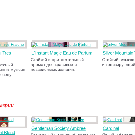
 Tres
L`Instant Magic Eau de Parfum
Silver Mountain
Стойкий и притягательный
Стойкий, изыск
аромат для красивых и
и тонизирующи
весный
независимых женщин.
чных мужчин
езону.
мерии
Gentleman Society Ambree
Cardinal
l Blend