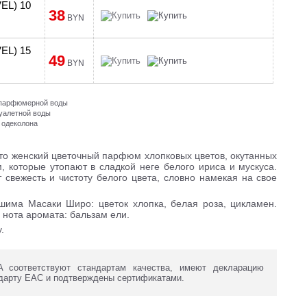
EL) 10
38
BYN
EL) 15
49
BYN
и парфюмерной воды
туалетной воды
 одеколона
это женский цветочный парфюм хлопковых цветов, окутанных
 которые утопают в сладкой неге белого ириса и мускуса.
т свежесть и чистоту белого цвета, словно намекая на свое
има Масаки Широ: цветок хлопка, белая роза, цикламен.
 нота аромата: бальзам ели.
.
соответствуют стандартам качества, имеют декларацию
дарту ЕАС и подтверждены сертификатами.