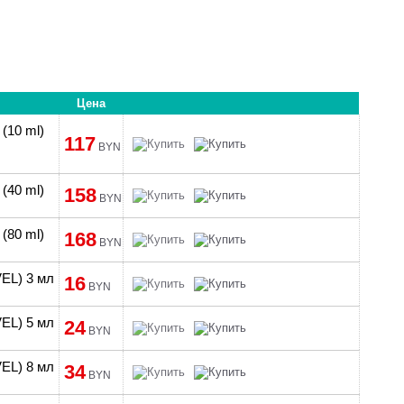
Цена
(10 ml)
117
BYN
(40 ml)
158
BYN
(80 ml)
168
BYN
EL) 3 мл
16
BYN
EL) 5 мл
24
BYN
EL) 8 мл
34
BYN