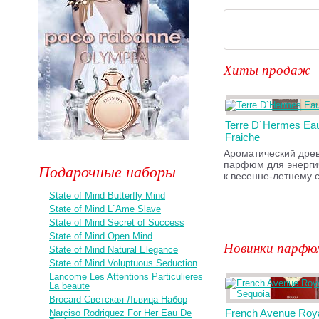
Хиты продаж
Terre D`Hermes Eau
Fraiche
Ароматический дре
парфюм для энерги
Подарочные наборы
к весенне-летнему с
State of Mind Butterfly Mind
State of Mind L`Ame Slave
State of Mind Secret of Success
State of Mind Open Mind
Новинки парфю
State of Mind Natural Elegance
State of Mind Voluptuous Seduction
Lancome Les Attentions Particulieres
La beaute
Brocard Светская Львица Набор
French Avenue Roya
Narciso Rodriguez For Her Eau De