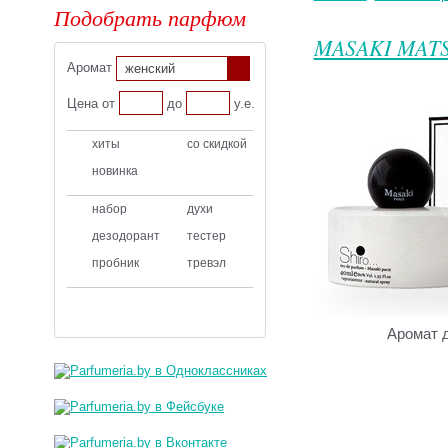
Подобрать парфюм
MASAKI MAT
Аромат
женский
Цена от
до
у.е.
хиты
со скидкой
новинка
набор
духи
дезодорант
тестер
пробник
тревэл
Аромат 