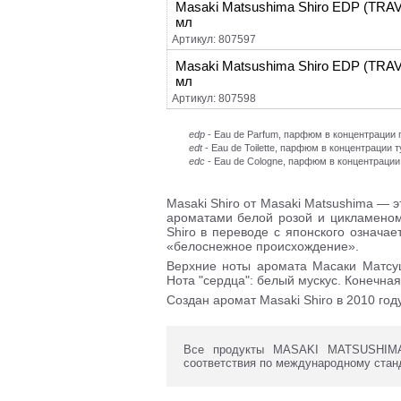
Masaki Matsushima Shiro EDP (TRAV
мл
Артикул: 807597
Masaki Matsushima Shiro EDP (TRAV
мл
Артикул: 807598
edp
- Eau de Parfum, парфюм в концентраци
edt
- Eau de Toilette, парфюм в концентрации 
edc
- Eau de Cologne, парфюм в концентрации
Masaki Shiro от Masaki Matsushima — 
ароматами белой розой и цикламеном,
Shiro в переводе с японского означае
«белоснежное происхождение».
Верхние ноты аромата Масаки Матсуш
Нота "сердца": белый мускус. Конечная
Создан аромат Masaki Shiro в 2010 году
Все продукты MASAKI MATSUSHIMA 
соответствия по международному стан