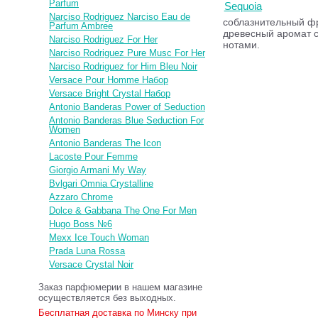
Parfum
Sequoia
Narciso Rodriguez Narciso Eau de
соблазнительный фр
Parfum Ambree
древесный аромат с
Narciso Rodriguez For Her
нотами.
Narciso Rodriguez Pure Musc For Her
Narciso Rodriguez for Him Bleu Noir
Versace Pour Homme Набор
Versace Bright Crystal Набор
Antonio Banderas Power of Seduction
Antonio Banderas Blue Seduction For
Women
Antonio Banderas The Icon
Lacoste Pour Femme
Giorgio Armani My Way
Bvlgari Omnia Crystalline
Azzaro Chrome
Dolce & Gabbana The One For Men
Hugo Boss №6
Mexx Ice Touch Woman
Prada Luna Rossa
Versace Crystal Noir
Заказ парфюмерии в нашем магазине
осуществляется без выходных.
Бесплатная доставка по Минску при