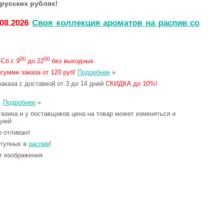
русских рублях!
.08.2026
Своя коллекция ароматов на распив со
00
00
Сб с 9
до 22
без выходных.
сумме заказа от 120 руб!
Подробнее
»
каза с доставкой от 3 до 14 дней
СКИДКА до 10%!
.
Подробнее
»
газина и у поставщиков цена на товар может изменяться и
дней.
то отливант
ступных в
распив
!
т изображения.