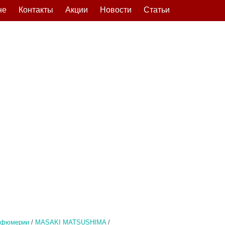
не
Контакты
Акции
Новости
Статьи
рфюмерии
/
MASAKI MATSUSHIMA
/