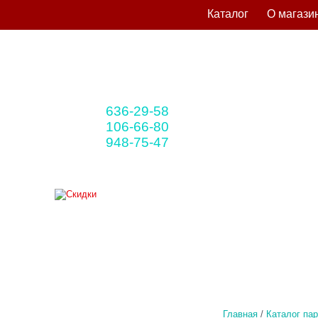
Каталог
О магази
636-29-58
+375 33
(мтс)
106-66-80
+375 29
(A1)
948-75-47
+375 25
(life)
Главная
/
Каталог па