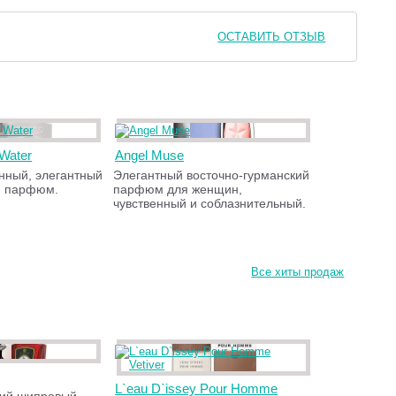
ОСТАВИТЬ ОТЗЫВ
 Water
Angel Muse
анный, элегантный
Элегантный восточно-гурманский
й парфюм.
парфюм для женщин,
чувственный и соблазнительный.
Все хиты продаж
L`eau D`issey Pour Homme