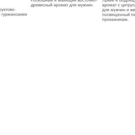
Роскошный и манящий восточно-
Яркий и бодря
древесный аромат для мужчин.
аромат с цитру
уктово-
для мужчин и ж
 гурманскими
посвященный п
проказникам.