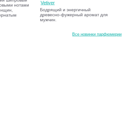
щий шипровый
Vetiver
совыми нотами
Бодрящий и энергичный
енщин,
древесно-фужерный аромат для
ернатым
мужчин.
Все новинки парфюмерии