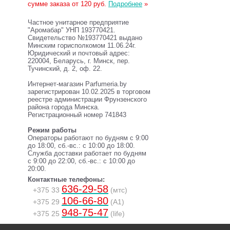
сумме заказа от 120 руб.
Подробнее
»
Частное унитарное предприятие
"Аромабар" УНП 193770421.
Свидетельство №193770421 выдано
Минским горисполкомом 11.06.24г.
Юридический и почтовый адрес:
220004, Беларусь, г. Минск, пер.
Тучинский, д. 2, оф. 22.
Интернет-магазин Parfumeria.by
зарегистрирован 10.02.2025 в торговом
реестре администрации Фрунзенского
района города Минска.
Регистрационный номер 741843
Режим работы
Операторы работают по будням с 9:00
до 18:00, сб.-вс.: с 10:00 до 18:00.
Служба доставки работает по будням
с 9:00 до 22:00, сб.-вс.: с 10:00 до
20:00.
Контактные телефоны:
636-29-58
+375 33
(мтс)
106-66-80
+375 29
(A1)
948-75-47
+375 25
(life)