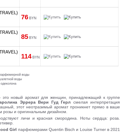
 (TRAVEL)
76
BYN
 (TRAVEL)
85
BYN
 (TRAVEL)
114
BYN
и парфюмерной воды
туалетной воды
 одеколона
 это новый аромат для женщин, принадлежащий к группе
аролина Эррера Вери Гуд Герл
смелая интерпретация
рашный, этот неотразимый аромат проникнет прямо в ваше
м розы и оригинальным дизайном.
подствуют личи и красная смородина. Ноты сердца: роза.
етивер.
Good Girl
парфюмерами Quentin Bisch и Louise Turner в 2021