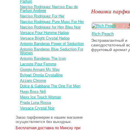
Parfum
Narciso Rodriguez Narciso Eau de
Новинки парфю
Parfum Ambree
Narciso Rodriguez For Her
Narciso Rodriguez Pure Musc For Her
Narciso Rodriguez for Him Bleu Noir
Versace Pour Homme Набор
Rich Peach
Versace Bright Crystal Набор
Экстравагантный и
Antonio Banderas Power of Seduction
самодостаточный во
Antonio Banderas Blue Seduction For
фруктовый аромат 
Women
Antonio Banderas The Icon
Lacoste Pour Femme
Giorgio Armani My Way
Bvlgari Omnia Crystalline
Azzaro Chrome
Dolce & Gabbana The One For Men
Hugo Boss №6
Mexx Ice Touch Woman
Prada Luna Rossa
Versace Crystal Noir
Заказ парфюмерии в нашем магазине
осуществляется без выходных.
Бесплатная доставка по Минску при