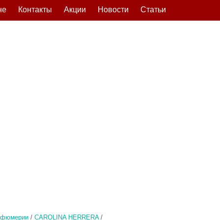
не
Контакты
Акции
Новости
Статьи
рфюмерии
/
CAROLINA HERRERA
/