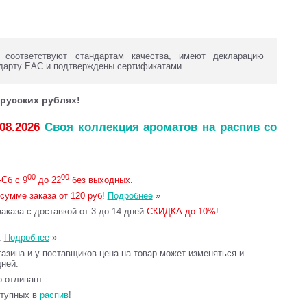
оответствуют стандартам качества, имеют декларацию
дарту ЕАС и подтверждены сертификатами.
русских рублях!
.08.2026
Своя коллекция ароматов на распив со
00
00
Сб с 9
до 22
без выходных.
сумме заказа от 120 руб!
Подробнее
»
каза с доставкой от 3 до 14 дней
СКИДКА до 10%!
.
Подробнее
»
газина и у поставщиков цена на товар может изменяться и
дней.
то отливант
ступных в
распив
!