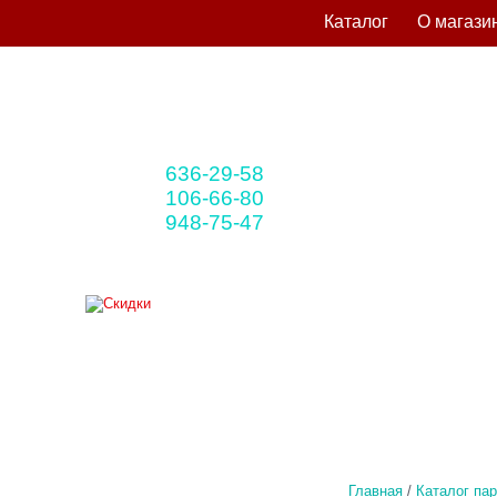
Каталог
О магази
636-29-58
+375 33
(мтс)
106-66-80
+375 29
(A1)
948-75-47
+375 25
(life)
Главная
/
Каталог па