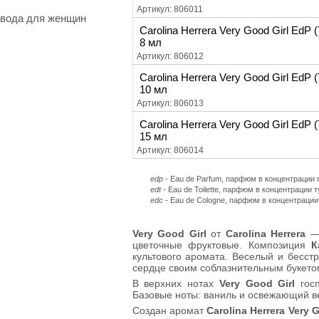
Артикул: 806011
вода для женщин
Carolina Herrera Very Good Girl EdP
8 мл
Артикул: 806012
Carolina Herrera Very Good Girl EdP
10 мл
Артикул: 806013
Carolina Herrera Very Good Girl EdP
15 мл
Артикул: 806014
edp
- Eau de Parfum, парфюм в концентраци
edt
- Eau de Toilette, парфюм в концентрации 
edc
- Eau de Cologne, парфюм в концентрации
Very Good Girl
от
Carolina Herrera
—
цветочные фруктовые. Композиция
К
культового аромата. Веселый и бесст
сердце своим соблазнительным букето
В верхних нотах
Very Good Girl
гос
Базовые ноты: ваниль и освежающий в
Создан аромат
Carolina Herrera Very 