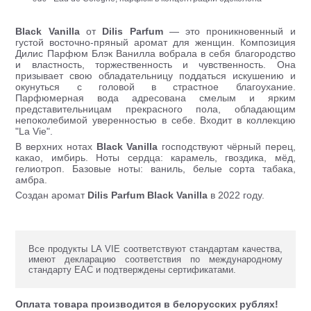
Black Vanilla
от
Dilis Parfum
— это проникновенный и
густой восточно-пряный аромат для женщин. Композиция
Дилис Парфюм Блэк Ванилла вобрала в себя благородство
и властность, торжественность и чувственность. Она
призывает свою обладательницу поддаться искушению и
окунуться с головой в страстное благоухание.
Парфюмерная вода адресована смелым и ярким
представительницам прекрасного пола, обладающим
непоколебимой уверенностью в себе. Входит в коллекцию
"La Vie".
В верхних нотах
Black Vanilla
господствуют чёрный перец,
какао, имбирь. Ноты сердца: карамель, гвоздика, мёд,
гелиотроп. Базовые ноты: ваниль, белые сорта табака,
амбра.
Создан аромат
Dilis
Parfum
Black Vanilla
в 2022 году.
Все продукты LA VIE соответствуют стандартам качества,
имеют декларацию соответствия по международному
стандарту ЕАС и подтверждены сертификатами.
Оплата товара производится в белорусских рублях!