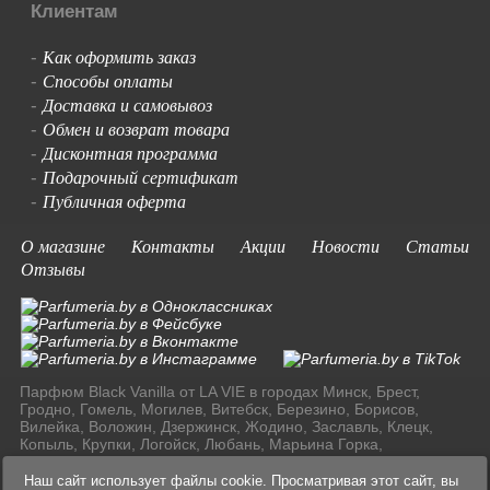
Клиентам
Как оформить заказ
-
Способы оплаты
-
Доставка и самовывоз
-
Обмен и возврат товара
-
Дисконтная программа
-
Подарочный сертификат
-
Публичная оферта
-
О магазине
Контакты
Акции
Новости
Статьи
Отзывы
Парфюм Black Vanilla от LA VIE в городах Минск, Брест,
Гродно, Гомель, Могилев, Витебск, Березино, Борисов,
Вилейка, Воложин, Дзержинск, Жодино, Заславль, Клецк,
Копыль, Крупки, Логойск, Любань, Марьина Горка,
Молодечно, Мядель, Несвиж, Слуцк, Смолевичи, Солигорск,
Старые Дороги, Столбцы, Узда, Фаниполь по доступным
Наш сайт использует файлы cookie. Просматривая этот сайт, вы