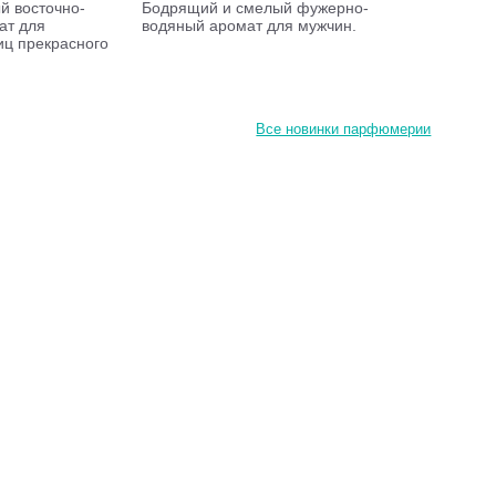
й восточно-
Бодрящий и смелый фужерно-
ат для
водяный аромат для мужчин.
иц прекрасного
Все новинки парфюмерии