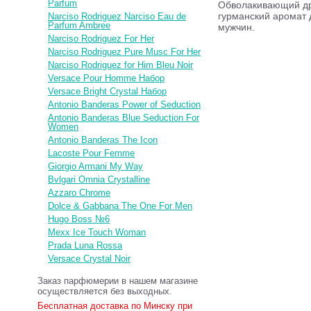
Parfum
Обволакивающий др
гурманский аромат 
Narciso Rodriguez Narciso Eau de
Parfum Ambree
мужчин.
Narciso Rodriguez For Her
Narciso Rodriguez Pure Musc For Her
Narciso Rodriguez for Him Bleu Noir
Versace Pour Homme Набор
Versace Bright Crystal Набор
Antonio Banderas Power of Seduction
Antonio Banderas Blue Seduction For
Women
Antonio Banderas The Icon
Lacoste Pour Femme
Giorgio Armani My Way
Bvlgari Omnia Crystalline
Azzaro Chrome
Dolce & Gabbana The One For Men
Hugo Boss №6
Mexx Ice Touch Woman
Prada Luna Rossa
Versace Crystal Noir
Заказ парфюмерии в нашем магазине
осуществляется без выходных.
Бесплатная доставка по Минску при