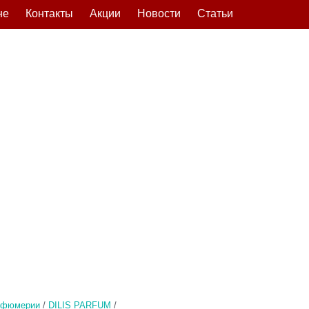
не
Контакты
Акции
Новости
Статьи
рфюмерии
/
DILIS PARFUM
/