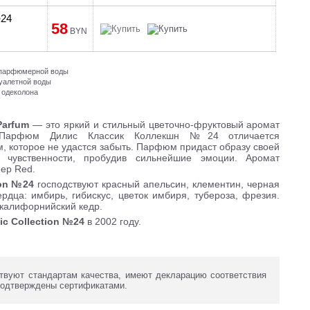
№24
58
BYN
и парфюмерной воды
туалетной воды
 одеколона
 Parfum
— это яркий и стильный цветочно-фруктовый аромат
 Парфюм Дилис Классик Коллекшн №24 отличается
, которое не удастся забыть. Парфюм придаст образу своей
 чувственности, пробудив сильнейшие эмоции. Аромат
ep Red.
tion №24
господствуют красный апельсин, клементин, черная
рдца: имбирь, гибискус, цветок имбиря, тубероза, фрезия.
 калифорнийский кедр.
ic Collection №24
в 2002 году.
твуют стандартам качества, имеют декларацию соответствия
подтверждены сертификатами.