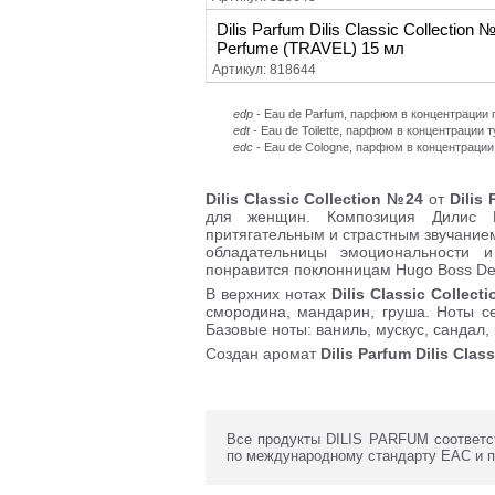
Dilis Parfum Dilis Classic Collection 
Perfume (TRAVEL) 15 мл
Артикул: 818644
edp
- Eau de Parfum, парфюм в концентраци
edt
- Eau de Toilette, парфюм в концентрации 
edc
- Eau de Cologne, парфюм в концентрации
Dilis
Classic Collection №24
от
Dilis
для женщин. Композиция Дилис
притягательным и страстным звучанием
обладательницы эмоциональности и
понравится поклонницам Hugo Boss De
В верхних нотах
Dilis
Classic Collec
смородина, мандарин, груша. Ноты се
Базовые ноты: ваниль, мускус, сандал,
Создан аромат
Dilis
Parfum
Dilis
Class
Все продукты DILIS PARFUM соответс
по международному стандарту ЕАС и 