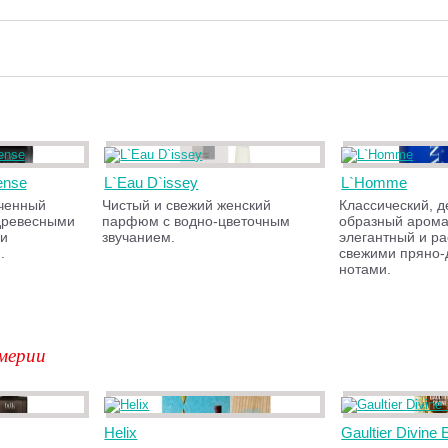
ense
L`Eau D`issey
L`Homme
нченный
Чистый и свежий женский
Классический, д
древесными
парфюм с водно-цветочным
образный арома
 и
звучанием.
элегантный и р
.
свежими пряно
нотами.
мерии
Helix
Gaultier Divine E