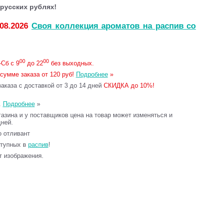
русских рублях!
.08.2026
Своя коллекция ароматов на распив со
00
00
Сб с 9
до 22
без выходных.
сумме заказа от 120 руб!
Подробнее
»
каза с доставкой от 3 до 14 дней
СКИДКА до 10%!
.
Подробнее
»
газина и у поставщиков цена на товар может изменяться и
дней.
то отливант
ступных в
распив
!
т изображения.