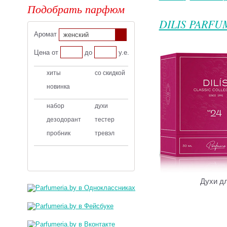
Подобрать парфюм
DILIS PARFU
Аромат
женский
Цена от
до
у.е.
хиты
со скидкой
новинка
набор
духи
дезодорант
тестер
пробник
тревэл
Духи д