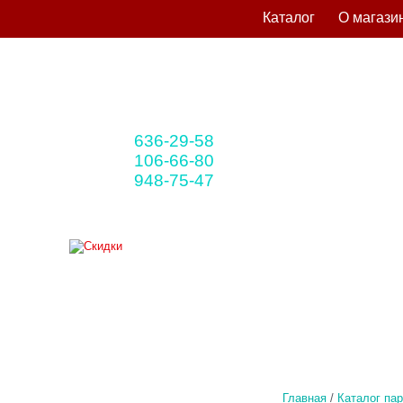
Каталог
О магази
636-29-58
+375 33
(мтс)
106-66-80
+375 29
(A1)
948-75-47
+375 25
(life)
Главная
/
Каталог па