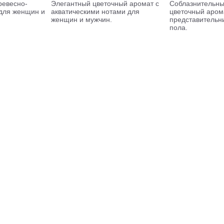
евесно-
Элегантный цветочный аромат с
Соблазнительны
для женщин и
акватическими нотами для
цветочный аром
женщин и мужчин.
представительн
пола.