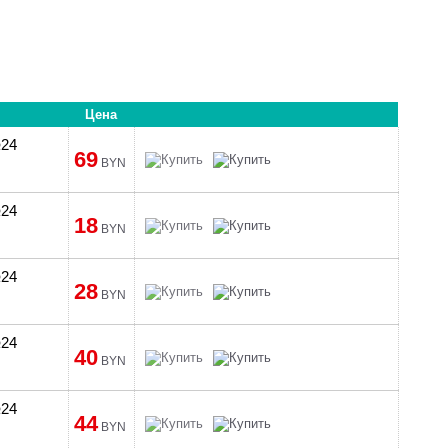
Цена
№24
69
BYN
№24
18
BYN
№24
28
BYN
№24
40
BYN
№24
44
BYN