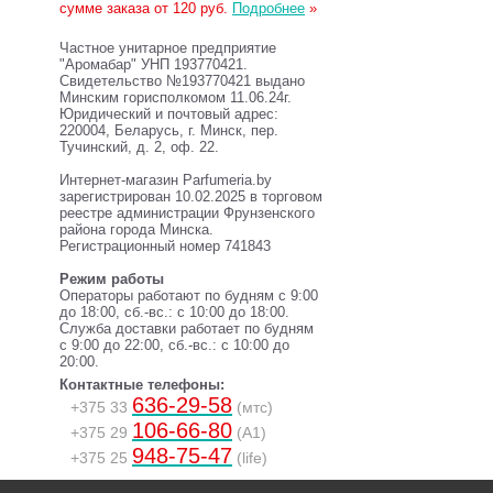
сумме заказа от 120 руб.
Подробнее
»
Частное унитарное предприятие
"Аромабар" УНП 193770421.
Свидетельство №193770421 выдано
Минским горисполкомом 11.06.24г.
Юридический и почтовый адрес:
220004, Беларусь, г. Минск, пер.
Тучинский, д. 2, оф. 22.
Интернет-магазин Parfumeria.by
зарегистрирован 10.02.2025 в торговом
реестре администрации Фрунзенского
района города Минска.
Регистрационный номер 741843
Режим работы
Операторы работают по будням с 9:00
до 18:00, сб.-вс.: с 10:00 до 18:00.
Служба доставки работает по будням
с 9:00 до 22:00, сб.-вс.: с 10:00 до
20:00.
Контактные телефоны:
636-29-58
+375 33
(мтс)
106-66-80
+375 29
(A1)
948-75-47
+375 25
(life)