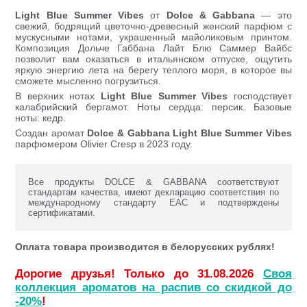
Light Blue Summer Vibes
от
Dolce & Gabbana
— это
свежий, бодрящий цветочно-древесный женский парфюм с
мускусными нотами, украшенный майоликовым принтом.
Композиция Дольче Габбана Лайт Блю Саммер Вайбс
позволит вам оказаться в итальянском отпуске, ощутить
яркую энергию лета на берегу теплого моря, в которое вы
сможете мысленно погрузиться.
В верхних нотах
Light Blue Summer Vibes
господствует
калабрийский бергамот. Ноты сердца: персик. Базовые
ноты: кедр.
Создан аромат
Dolce & Gabbana Light Blue Summer Vibes
парфюмером Olivier Cresp в 2023 году.
Все продукты DOLCE & GABBANA соответствуют
стандартам качества, имеют декларацию соответствия по
международному стандарту ЕАС и подтверждены
сертификатами.
Оплата товара производится в белорусских рублях!
Дорогие друзья! Только до 31.08.2026
Своя
коллекция ароматов на распив со скидкой до
-20%
!